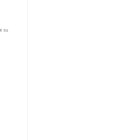
e su
: