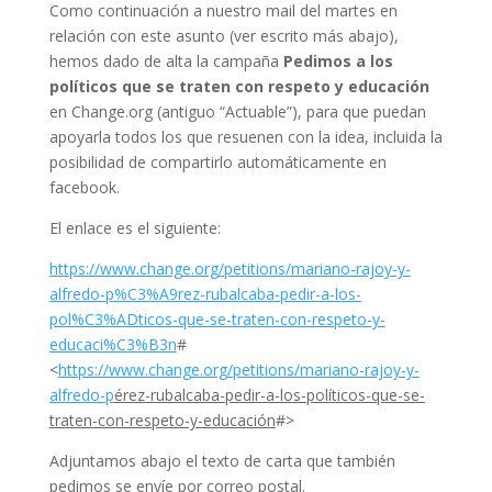
Como continuación a nuestro mail del martes en
relación con este asunto (ver escrito más abajo),
hemos dado de alta la campaña
Pedimos a los
políticos que se traten con respeto y educación
en Change.org (antiguo “Actuable”), para que puedan
apoyarla todos los que resuenen con la idea, incluida la
posibilidad de compartirlo automáticamente en
facebook.
El enlace es el siguiente:
https://www.change.org/petitions/mariano-rajoy-y-
alfredo-p%C3%A9rez-rubalcaba-pedir-a-los-
pol%C3%ADticos-que-se-traten-con-respeto-y-
educaci%C3%B3n
#
<
https://www.change.org/petitions/mariano-rajoy-y-
alfredo-p
érez-rubalcaba-pedir-a-los-políticos-que-se-
traten-con-respeto-y-educación
#>
Adjuntamos abajo el texto de carta que también
pedimos se envíe por correo postal.