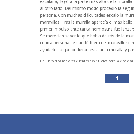
escalarla, llegó a la parte más alta de la murall
al otro lado. Del mismo modo procedió la segund
persona. Con muchas dificultades escaló la murall
maravillas! Tras la muralla aparecía el más bello
primer impulso ante tanta hermosura fue lanzar
Se merecían saber lo que había detrás de la mur
cuarta persona se quedó fuera del maravilloso r
ayudarles a que pudieran escalar la muralla y pas
Del libro “Los mejores cuentos espirituales para la vida diari