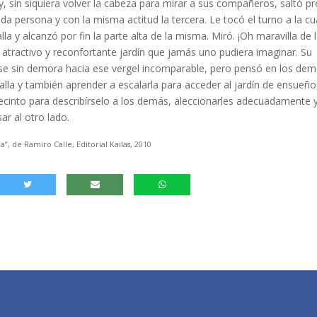
a y, sin siquiera volver la cabeza para mirar a sus compañeros, saltó p
a persona y con la misma actitud la tercera. Le tocó el turno a la cu
a y alcanzó por fin la parte alta de la misma. Miró. ¡Oh maravilla de 
, atractivo y reconfortante jardín que jamás uno pudiera imaginar. Su
se sin demora hacia ese vergel incomparable, pero pensó en los dem
alla y también aprender a escalarla para acceder al jardín de ensueño
ecinto para describírselo a los demás, aleccionarles adecuadamente 
ar al otro lado.
a”, de Ramiro Calle, Editorial Kailas, 2010