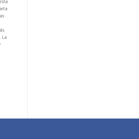
resta
arta
las
ás.
. La
y