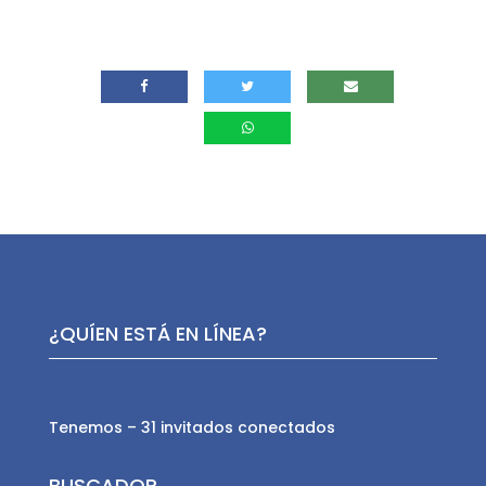
src=»https://www.fundacionananta.org/web/images/st
ories/bannerabatanoflash.jpg»}
¿QUÍEN ESTÁ EN LÍNEA?
Tenemos – 31 invitados conectados
BUSCADOR