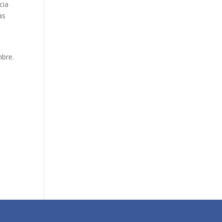
cia
as
mbre.