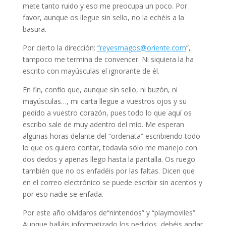
mete tanto ruido y eso me preocupa un poco. Por
favor, aunque os llegue sin sello, no la echéis a la
basura.
Por cierto la dirección:
“
reyesmagos@oriente.com
”,
tampoco me termina de convencer. Ni siquiera la ha
escrito con mayúsculas el ignorante de él.
En fin, confío que, aunque sin sello, ni buzón, ni
mayúsculas…, mi carta llegue a vuestros ojos y su
pedido a vuestro corazón, pues todo lo que aquí os
escribo sale de muy adentro del mío. Me esperan
algunas horas delante del “ordenata” escribiendo todo
lo que os quiero contar, todavía sólo me manejo con
dos dedos y apenas llego hasta la pantalla. Os ruego
también que no os enfadéis por las faltas. Dicen que
en el correo electrónico se puede escribir sin acentos y
por eso nadie se enfada.
Por este año olvidaros de“nintendos” y “playmoviles”.
Aunque halláis informatizado los pedidos, debéis andar