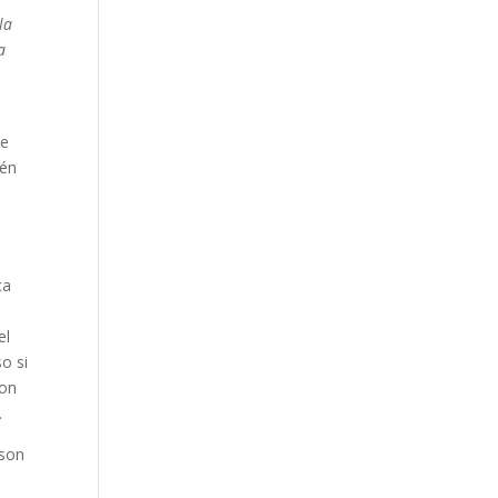
la
a
y
le
ién
ca
a
el
o si
con
.
 son