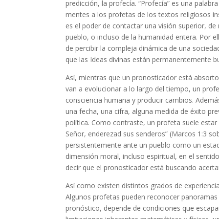
predicción, la profecía. “Profecía” es una pala
mentes a los profetas de los textos religiosos i
es el poder de contactar una visión superior, de
pueblo, o incluso de la humanidad entera. Por 
de percibir la compleja dinámica de una sociedad
que las Ideas divinas están permanentemente bu
Así, mientras que un pronosticador está absort
van a evolucionar a lo largo del tiempo, un profe
consciencia humana y producir cambios. Además
una fecha, una cifra, alguna medida de éxito pr
política. Como contraste, un profeta suele est
Señor, enderezad sus senderos” (Marcos 1:3 so
persistentemente ante un pueblo como un estado 
dimensión moral, incluso espiritual, en el senti
decir que el pronosticador está buscando acertar
Así como existen distintos grados de experienci
Algunos profetas pueden reconocer panoramas de
pronóstico, depende de condiciones que escapan