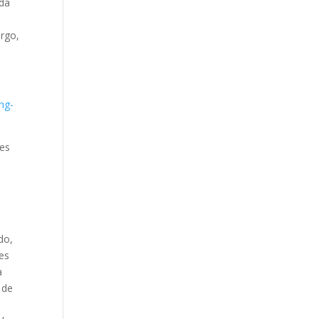
ada
argo,
ng-
nes
do,
es
a
 de