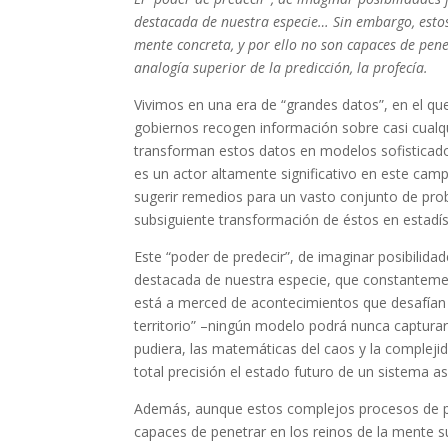
destacada de nuestra especie… Sin embargo, estos
mente concreta, y por ello no son capaces de penet
analogía superior de la predicción, la profecía.
Vivimos en una era de “grandes datos”, en el q
gobiernos recogen información sobre casi cualq
transforman estos datos en modelos sofisticado
es un actor altamente significativo en este cam
sugerir remedios para un vasto conjunto de prob
subsiguiente transformación de éstos en estadísti
Este “poder de predecir”, de imaginar posibilidad
destacada de nuestra especie, que constantemen
está a merced de acontecimientos que desafían l
territorio” –ningún modelo podrá nunca capturar
pudiera, las matemáticas del caos y la complejid
total precisión el estado futuro de un sistema a
Además, aunque estos complejos procesos de pr
capaces de penetrar en los reinos de la mente sup