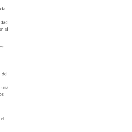
cía
idad
en el
tes
 –
 del
e una
mos
 el