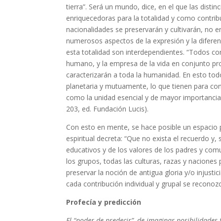
tierra”. Será un mundo, dice, en el que las dist
enriquecedoras para la totalidad y como contribu
nacionalidades se preservarán y cultivarán, no e
numerosos aspectos de la expresión y la difere
esta totalidad son interdependientes. “Todos co
humano, y la empresa de la vida en conjunto prod
caracterizarán a toda la humanidad. En esto todo
planetaria y mutuamente, lo que tienen para co
como la unidad esencial y de mayor importancia es
203, ed. Fundación Lucis).
Con esto en mente, se hace posible un espacio p
espiritual decreta: “Que no exista el recuerdo y
educativos y de los valores de los padres y comu
los grupos, todas las culturas, razas y naciones
preservar la noción de antigua gloria y/o injust
cada contribución individual y grupal se reconoz
Profecía y predicción
El “poder de predecir”, de imaginar posibilidades 