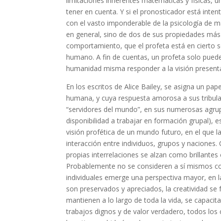
limitaciones inherentes matemáticas y físicas, 
tener en cuenta. Y si el pronosticador está int
con el vasto imponderable de la psicología de m
en general, sino de dos de sus propiedades más 
comportamiento, que el profeta está en cierto sen
humano. A fin de cuentas, un profeta solo pued
humanidad misma responder a la visión presenta
En los escritos de Alice Bailey, se asigna un pap
humana, y cuya respuesta amorosa a sus tribulaci
“servidores del mundo”, en sus numerosas agrup
disponibilidad a trabajar en formación grupal),
visión profética de un mundo futuro, en el que l
interacción entre individuos, grupos y naciones.
propias interrelaciones se alzan como brillantes
Probablemente no se consideren a sí mismos co
individuales emerge una perspectiva mayor, en 
son preservados y apreciados, la creatividad s
mantienen a lo largo de toda la vida, se capaci
trabajos dignos y de valor verdadero, todos los 