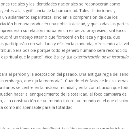
inciones raciales y las identidades nacionales se reconocerán como
yentes a la significancia de la humanidad. Tales distinciones y
n un aislamiento separatista, sino en la comprensión de que los
nciación humana producen una noble totalidad, y que todas las partes
mprenderán su relación mutua en un esfuerzo progresivo, sintético,
ucirá un trabajo interno que florecerá en belleza y riqueza, que
s participarán con sabiduría y eficiencia planeada, ofreciendo a la vi
ntribuir. Será posible porque todo el género humano será reconocido
piritual que la parte”, dice Bailey. (
La exteriorización de la Jerarquía
ara el perdón y la aceptación del pasado. Una antigua regla del sen
, sin embargo, que rija la memoria”. Cuando el énfasis de los sistemas
nitarios se centre en la historia mundial y en la contribución que tod
 pueden hacer al enriquecimiento de la totalidad, el foco cambiará de
icia, a la construcción de un mundo futuro, un mundo en el que el valo
ca como indispensable para la totalidad.
futuras y estimar su probabilidad, ha sido siempre una característica