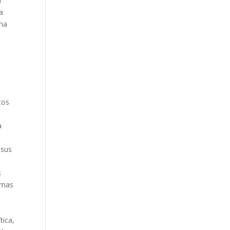
a
a
ana
tos
a
 sus
s
emas
tica,