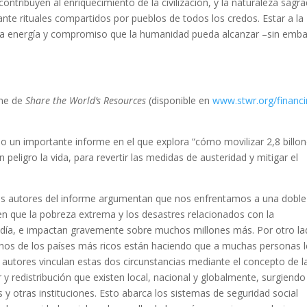
ontribuyen al enriquecimiento de la civilización, y la naturaleza sagr
nte rituales compartidos por pueblos de todos los credos. Estar a la
da la energía y compromiso que la humanidad pueda alcanzar –sin emb
me de
Share the World’s Resources
(disponible en
www.stwr.org/financi
o un importante informe en el que explora “cómo movilizar 2,8 billo
peligro la vida, para revertir las medidas de austeridad y mitigar el
los autores del informe argumentan que nos enfrentamos a una doble
ren que la pobreza extrema y los desastres relacionados con la
a día, e impactan gravemente sobre muchos millones más. Por otro la
chos de los países más ricos están haciendo que a muchas personas l
os autores vinculan estas dos circunstancias mediante el concepto de l
y redistribución que existen local, nacional y globalmente, surgiendo
s y otras instituciones. Esto abarca los sistemas de seguridad social