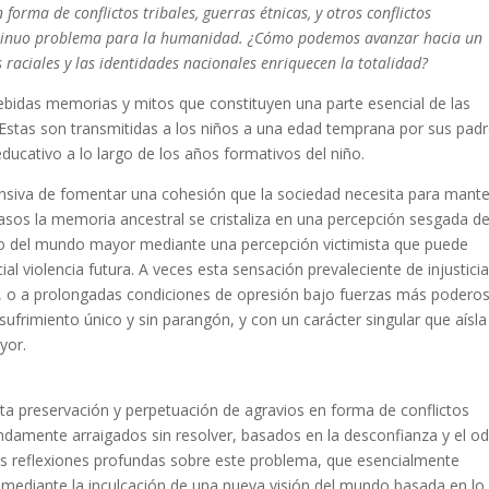
forma de conflictos tribales, guerras étnicas, y otros conflictos
ntinuo problema para la humanidad. ¿Cómo podemos avanzar hacia un
 raciales y las identidades nacionales enriquecen la totalidad?
ebidas memorias y mitos que constituyen una parte esencial de las
 Estas son transmitidas a los niños a una edad temprana por sus padr
ducativo a lo largo de los años formativos del niño.
siva de fomentar una cohesión que la sociedad necesita para mant
casos la memoria ancestral se cristaliza en una percepción sesgada de
to del mundo mayor mediante una percepción victimista que puede
al violencia futura. A veces esta sensación prevaleciente de injustici
s, o a prolongadas condiciones de opresión bajo fuerzas más podero
rimiento único y sin parangón, y con un carácter singular que aísla
yor.
sta preservación y perpetuación de agravios en forma de conflictos
fundamente arraigados sin resolver, basados en la desconfianza y el od
nas reflexiones profundas sobre este problema, que esencialmente
a mediante la inculcación de una nueva visión del mundo basada en lo