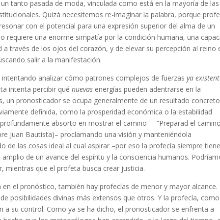
bra un tanto pasada de moda, vinculada como está en la mayoría de las
nstitucionales. Quizá necesitemos re-imaginar la palabra, porque profe
 resonar con el potencial para una expresión superior del alma de un
ello requiere una enorme simpatía por la condición humana, una capac
 a través de los ojos del corazón, y de elevar su percepción al reino 
scando salir a la manifestación.
o intentando analizar cómo patrones complejos de fuerzas
ya existen
ta intenta percibir qué
nuevas
energías pueden adentrarse en la
, un pronosticador se ocupa generalmente de un resultado concreto
eviamente definida, como la prosperidad económica o la estabilidad
ar profundamente absorto en mostrar el camino –”Preparad el camino
bre Juan Bautista)– proclamando una visión y manteniéndola
de las cosas ideal al cual aspirar –por eso la profecía siempre tien
do amplio de un avance del espíritu y la consciencia humanos. Podría
, mientras que el profeta busca crear justicia.
a en el pronóstico, también hay profecías de menor y mayor alcance.
 posibilidades divinas más extensos que otros. Y la profecía, como
 a su control. Como ya se ha dicho, el pronosticador se enfrenta a