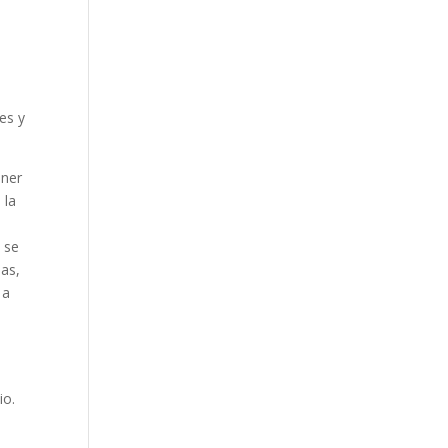
es y
ener
 la
a se
sas,
 a
io.