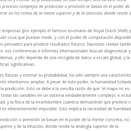
 procesos complejos de predicción o previsión se basan en el poder de 
rar en los reinos de la mente superior y de la intuición, donde reside l
ue empresas (por ejemplo el famoso escenario de Royal Dutch Shell) 
uier cosa que puedan medir, y con el poder de computación disponib
s pensados para predecir resultados futuros. Naciones Unidas tamb
po: sus conferencias e informes internacionales buscan diagnosticar y
lemas, y ello depende de una recogida de datos a escala global, y la
cas significativas.
es futuras y estimar su probabilidad, ha sido siempre una característi
te intentamos ampliar. A pesar de este poder, la humanidad todaví
a predicción. Esto se debe a la sencilla razón de que “el mapa no es 
 todas las variables en un sistema verdaderamente complejo; e inclus
ad, y la física de la incertidumbre cuántica demuestran que predecir 
sí es inherentemente imposible. Esto implica la necesidad de humildad
edicción o previsión se basan en el poder de la mente concreta, no
erior y de la intuición, donde reside la analogía superior de la