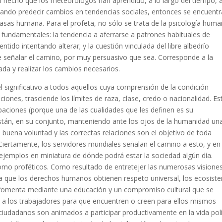
un hecho que los meteorólogos han aprendido, a lo largo del tiempo, 
entando predecir cambios en tendencias sociales, entonces se encuentr
asas humana. Para el profeta, no sólo se trata de la psicología hum
fundamentales: la tendencia a aferrarse a patrones habituales de
tido intentando alterar; y la cuestión vinculada del libre albedrío
e señalar el camino, por muy persuasivo que sea. Corresponde a la
da y realizar los cambios necesarios.
el significativo a todos aquellos cuya comprensión de la condición
ones, trasciende los límites de raza, clase, credo o nacionalidad. Es
aciones (porque una de las cualidades que les definen es su
 están, en su conjunto, manteniendo ante los ojos de la humanidad un
a buena voluntad y las correctas relaciones son el objetivo de toda
 Ciertamente, los servidores mundiales señalan el camino a esto, y en
 ejemplos en miniatura de dónde podrá estar la sociedad algún día.
mo proféticos. Como resultado de entretejer las numerosas visione
la que los derechos humanos obtienen respeto universal, los ecosist
e fomenta mediante una educación y un compromiso cultural que se
ta a los trabajadores para que encuentren o creen para ellos mismos
ciudadanos son animados a participar productivamente en la vida polí