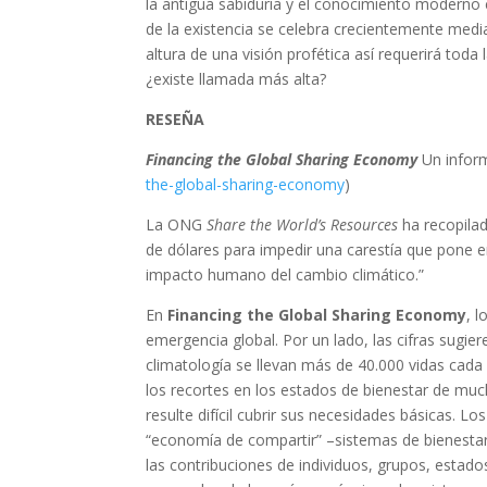
la antigua sabiduría y el conocimiento moderno c
de la existencia se celebra crecientemente media
altura de una visión profética así requerirá to
¿existe llamada más alta?
RESEÑA
Financing the Global Sharing Economy
Un infor
the-global-sharing-economy
)
La ONG
Share the World’s Resources
ha recopilad
de dólares para impedir una carestía que pone en 
impacto humano del cambio climático.”
En
Financing the Global Sharing Economy
, 
emergencia global. Por un lado, las cifras sugie
climatología se llevan más de 40.000 vidas cad
los recortes en los estados de bienestar de mu
resulte difícil cubrir sus necesidades básicas. L
“economía de compartir” –sistemas de bienestar 
las contribuciones de individuos, grupos, estado