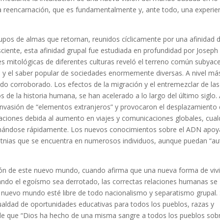
a reencarnación, que es fundamentalmente y, ante todo, una experie
 grupos de almas que retornan, reunidos cíclicamente por una afinidad 
sciente, esta afinidad grupal fue estudiada en profundidad por Joseph
nes mitológicas de diferentes culturas reveló el terreno común subyac
 y el saber popular de sociedades enormemente diversas. A nivel má
ndo corroborado. Los efectos de la migración y el entremezclar de las
 de la historia humana, se han acelerado a lo largo del último siglo.
 invasión de “elementos extranjeros” y provocaron el desplazamiento
elaciones debida al aumento en viajes y comunicaciones globales, cual
plomándose rápidamente. Los nuevos conocimientos sobre el ADN apo
 etnias que se encuentra en numerosos individuos, aunque puedan “au
isión de este nuevo mundo, cuando afirma que una nueva forma de vivi
uando el egoísmo sea derrotado, las correctas relaciones humanas se
te nuevo mundo esté libre de todo nacionalismo y separatismo grupal.
aldad de oportunidades educativas para todos los pueblos, razas y
de que “Dios ha hecho de una misma sangre a todos los pueblos sobr