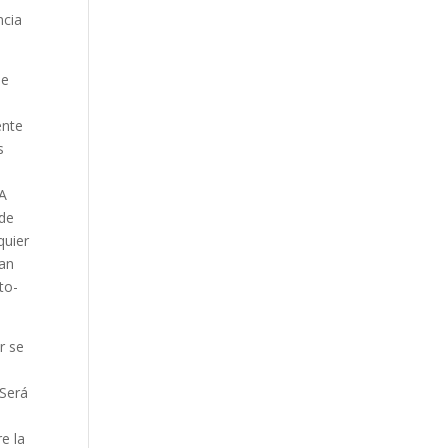
ncia
de
ente
s
 A
 de
quier
yan
to-
r se
 Será
e la