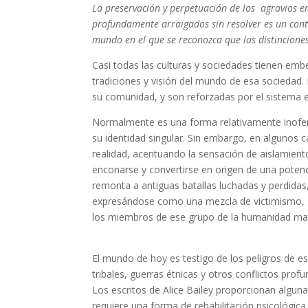
La preservación y perpetuación de los agravios en 
profundamente arraigados sin resolver es un co
mundo en el que se reconozca que las distinciones
Casi todas las culturas y sociedades tienen emb
tradiciones y visión del mundo de esa sociedad.
su comunidad, y son reforzadas por el sistema e
Normalmente es una forma relativamente inofen
su identidad singular. Sin embargo, en algunos 
realidad, acentuando la sensación de aislamien
enconarse y convertirse en origen de una potenci
remonta a antiguas batallas luchadas y perdida
expresándose como una mezcla de victimismo, suf
los miembros de ese grupo de la humanidad ma
El mundo de hoy es testigo de los peligros de e
tribales, guerras étnicas y otros conflictos pro
Los escritos de Alice Bailey proporcionan algu
requiere una forma de rehabilitación psicológic