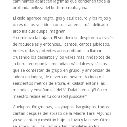
caminantes aparecen lágrimas que contienen toda la
profunda belleza del budismo mahayana.
El cielo aparece negro, gris y azul oscuro y los rojos y
ocres de los vestidos contrastan en el más delicado
arco iris que quepa imaginar.
Y comienza la bajada. El sendero se desploma a través
de roquedales y entonces… cantos, cantos jubilosos.
Voces rudas y potentes acostumbradas a llamar
cruzando los desiertos y los valles más inhóspitos de
la tierra, entonan las melodías más dulces y cálidas
que se contestan de grupo en grupo, y armonizan de
ladera en ladera, de nevero en nevero. A cinco mil
seiscientos metros de altura, el Kailash entona las
melodías y enseñanzas del VI Dalai Lama: “¡El único
maestro reside en tu corazón! ¡Búscale!”.
Guelupas, ñingmapas, sakyaapas, karguiupas, todos
cantan después del abrazo de la Madre Tara. Algunos
ya se sientan y meditan bajo la lluvia y la nieve. Otros
se apresuran… tal vez puedan completar en los