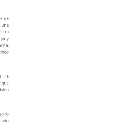
pe de
ó una
estra
jer y
alma.
édico
s. He
r que
isión
spiro
llado