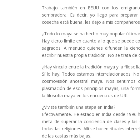
Trabajo también en EEUU con los emigrantes
sembradora. Es decir, yo llego para preparar
cosecha está buena, les dejo a mis compañeros
¿Todo lo maya se ha hecho muy popular últim
Hay cierto límite en cuanto a lo que se puede c
sagrados. A menudo quienes difunden la cien
escribir nuestra propia tradición. No se trata de
¿Hay vínculo entre la tradición maya y la filosofí
Sí lo hay. Todos estamos interrelacionados. No 
cosmovisión ancestral maya. Nos sentimos 
plasmación de esos principios mayas, una for
la filosofía maya en los encuentros de URI.
¿Viviste también una etapa en India?
Efectivamente. He estado en India desde 1996 ha
meta de superar la conciencia de clases y las
todas las religiones. Allí se hacen rituales int
de las castas más bajas.