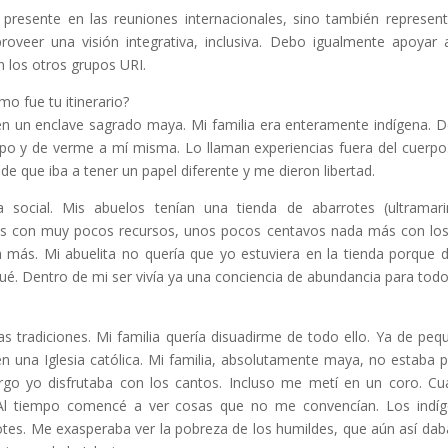
presente en las reuniones internacionales, sino también represent
oveer una visión integrativa, inclusiva. Debo igualmente apoyar 
 los otros grupos URI.
 fue tu itinerario?
 en un enclave sagrado maya. Mi familia era enteramente indígena. 
po y de verme a mí misma. Lo llaman experiencias fuera del cuerpo.
de que iba a tener un papel diferente y me dieron libertad.
 social. Mis abuelos tenían una tienda de abarrotes (ultramari
ntes con muy pocos recursos, unos pocos centavos nada más con lo
 más. Mi abuelita no quería que yo estuviera en la tienda porque d
qué. Dentro de mi ser vivía ya una conciencia de abundancia para todo
s tradiciones. Mi familia quería disuadirme de todo ello. Ya de peq
n una Iglesia católica. Mi familia, absolutamente maya, no estaba p
argo yo disfrutaba con los cantos. Incluso me metí en un coro. C
 Al tiempo comencé a ver cosas que no me convencían. Los indí
otes. Me exasperaba ver la pobreza de los humildes, que aún así dab