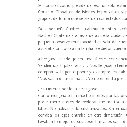
Mi función como presidenta es, no sólo estar 
Consejo Global en decisiones importantes y pr
grupos, de forma que se sientan conectados con
De la pequeña Guatemala al mundo entero, ¿cómo
Nací en Guatemala a las afueras de la ciudad,
pequeña observé mi capacidad de salir del cuer
asustaba un poco a mi familia. Se dieron cuenta 
Albergaba desde joven una fuerte conciencia
Vendíamos frijoles, arroz… Nos llegaban clie
comprar. A la gente pobre yo siempre les daba
“Nos vas a dejar sin nada”. Yo no entendía por 
¿Y tu interés por lo interreligioso?
Como indígena tenía mucho interés por las otra
por el mero interés de explorar, me metí sola e
labor. No habían sido cristianizados. Sin emb
cerraba los ojos entraba en otra dimensión.
llevaban lo mejor de sus cosechas a los sacerd