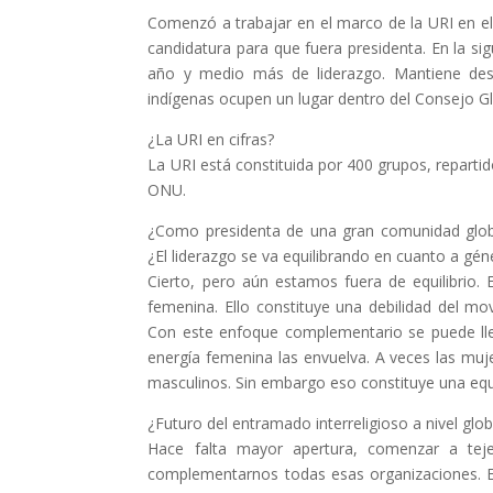
Comenzó a trabajar en el marco de la URI en e
candidatura para que fuera presidenta. En la si
año y medio más de liderazgo. Mantiene des
indígenas ocupen un lugar dentro del Consejo Gl
¿La URI en cifras?
La URI está constituida por 400 grupos, reparti
ONU.
¿Como presidenta de una gran comunidad globa
¿El liderazgo se va equilibrando en cuanto a gén
Cierto, pero aún estamos fuera de equilibrio. 
femenina. Ello constituye una debilidad del mo
Con este enfoque complementario se puede lleg
energía femenina las envuelva. A veces las mu
masculinos. Sin embargo eso constituye una eq
¿Futuro del entramado interreligioso a nivel glob
Hace falta mayor apertura, comenzar a tej
complementarnos todas esas organizaciones. En