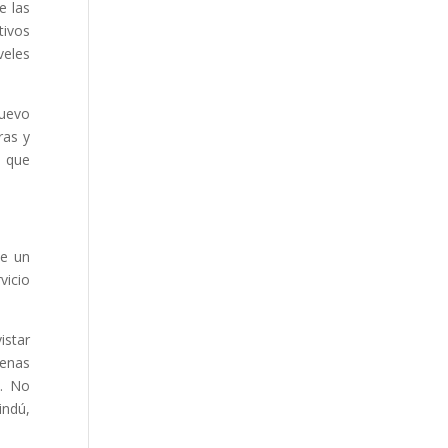
e las
tivos
veles
nuevo
ras y
a que
de un
vicio
istar
genas
d. No
indú,