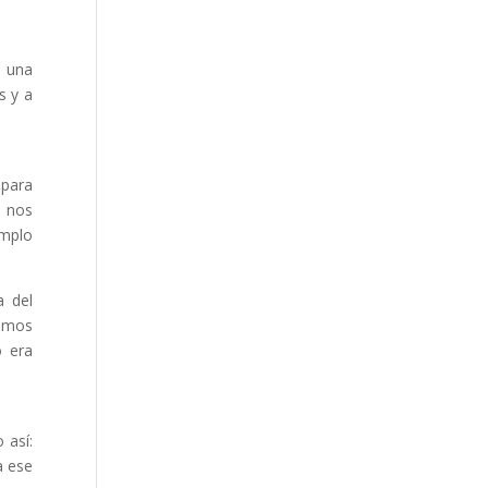
n una
s y a
 para
e nos
emplo
a del
bamos
o era
 así:
a ese