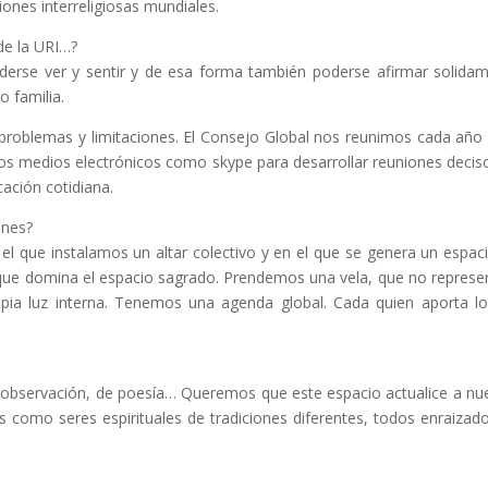
ones interreligiosas mundiales.
de la URI…?
 poderse ver y sentir y de esa forma también poderse afirmar solida
 familia.
 problemas y limitaciones. El Consejo Global nos reunimos cada año
s medios electrónicos como skype para desarrollar reuniones deciso
ación cotidiana.
ones?
el que instalamos un altar colectivo y en el que se genera un espac
r que domina el espacio sagrado. Prendemos una vela, que no represe
propia luz interna. Tenemos una agenda global. Cada quien aporta l
observación, de poesía… Queremos que este espacio actualice a nu
s como seres espirituales de tradiciones diferentes, todos enraizad