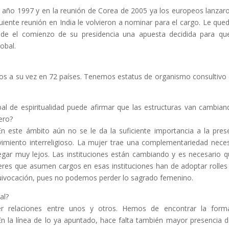
l año 1997 y en la reunión de Corea de 2005 ya los europeos lanzar
guiente reunión en India le volvieron a nominar para el cargo. Le que
de el comienzo de su presidencia una apuesta decidida para qu
obal.
dos a su vez en 72 países. Tenemos estatus de organismo consultivo 
l de espiritualidad puede afirmar que las estructuras van cambia
ero?
En este ámbito aún no se le da la suficiente importancia a la pres
vimiento interreligioso. La mujer trae una complementariedad neces
ar muy lejos. Las instituciones están cambiando y es necesario q
jeres que asumen cargos en esas instituciones han de adoptar rolle
uivocación, pues no podemos perder lo sagrado femenino.
al?
er relaciones entre unos y otros. Hemos de encontrar la form
 la línea de lo ya apuntado, hace falta también mayor presencia d