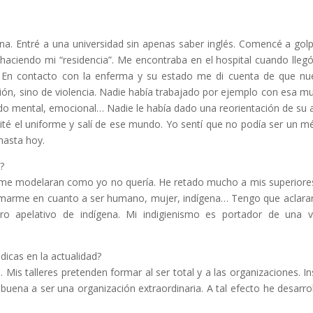
ina. Entré a una universidad sin apenas saber inglés. Comencé a gol
 haciendo mi “residencia”. Me encontraba en el hospital cuando lleg
 En contacto con la enferma y su estado me di cuenta de que nu
ión, sino de violencia. Nadie había trabajado por ejemplo con esa mu
do mental, emocional… Nadie le había dado una reorientación de su 
ité el uniforme y salí de ese mundo. Yo sentí que no podía ser un m
 hasta hoy.
?
ue me modelaran como yo no quería. He retado mucho a mis superiore
rmarme en cuanto a ser humano, mujer, indígena… Tengo que aclara
 apelativo de indígena. Mi indigienismo es portador de una v
dicas en la actualidad?
Mis talleres pretenden formar al ser total y a las organizaciones. In
buena a ser una organización extraordinaria. A tal efecto he desarro