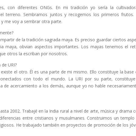
, con diferentes ONGs. En mi tradición yo sería la cultivador
 el terreno. Sembramos juntos y recogemos los primeros frutos. 
 y me voy a sembrar otra parte.
amente?
ompartir de la tradición sagrada maya. Es preciso guardar ciertos asp
cia maya, obvian aspectos importantes. Los mayas tenemos el re
 que otros la escriban por nosotros.
a de URI?
existe el otro. Él es una parte de mi mismo. Ello constituye la base 
conectados con todo el mundo. La URI por su parte, constituy
ma de acercamiento a los demás, aunque yo no hable necesariamen
sta 2002. Trabajé en la India rural a nivel de arte, música y drama c
 diferencias entre cristianos y musulmanes. Construimos un templo
erreligiosos. He trabajado también en proyectos de promoción de los jó