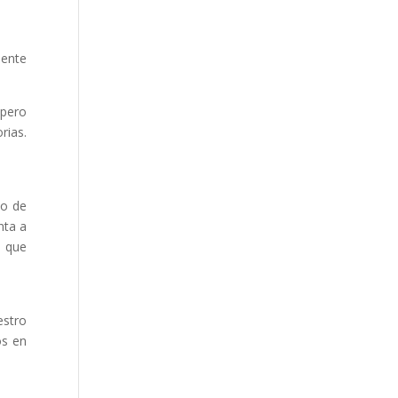
mente
 pero
rias.
io de
nta a
o que
estro
os en