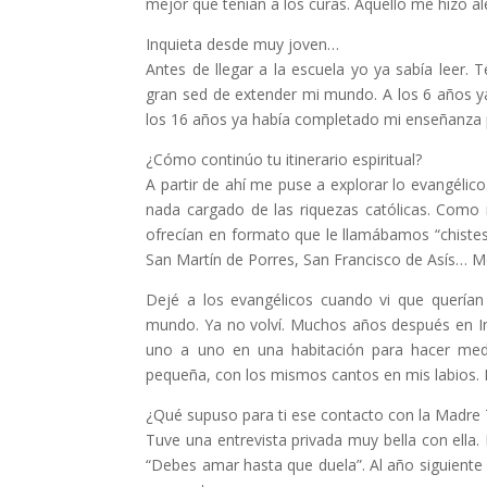
mejor que tenían a los curas. Aquello me hizo ale
Inquieta desde muy joven…
Antes de llegar a la escuela yo ya sabía leer
gran sed de extender mi mundo. A los 6 años ya 
los 16 años ya había completado mi enseñanza 
¿Cómo continúo tu itinerario espiritual?
A partir de ahí me puse a explorar lo evangélico
nada cargado de las riquezas católicas. Como 
ofrecían en formato que le llamábamos “chiste
San Martín de Porres, San Francisco de Asís… Me 
Dejé a los evangélicos cuando vi que querían
mundo. Ya no volví. Muchos años después en In
uno a uno en una habitación para hacer me
pequeña, con los mismos cantos en mis labios. El
¿Qué supuso para ti ese contacto con la Madre
Tuve una entrevista privada muy bella con ell
“Debes amar hasta que duela”. Al año siguiente 