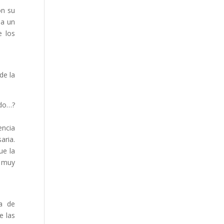
on su
da un
e los
de la
ndo…?
encia
aria.
ue la
s muy
a de
e las