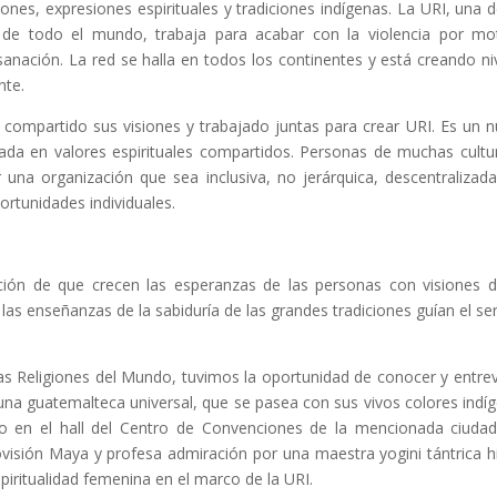
ones, expresiones espirituales y tradiciones indígenas. La URI, una d
s de todo el mundo, trabaja para acabar con la violencia por mo
 sanación. La red se halla en todos los continentes y está creando ni
nte.
 compartido sus visiones y trabajado juntas para crear URI. Es un 
izada en valores espirituales compartidos. Personas de muchas cultu
 una organización que sea inclusiva, no jerárquica, descentralizad
rtunidades individuales.
ción de que crecen las esperanzas de las personas con visiones 
as enseñanzas de la sabiduría de las grandes tradiciones guían el ser
s Religiones del Mundo, tuvimos la oportunidad de conocer y entrev
s una guatemalteca universal, que se pasea con sus vivos colores indí
go en el hall del Centro de Convenciones de la mencionada ciuda
ovisión Maya y profesa admiración por una maestra yogini tántrica h
piritualidad femenina en el marco de la URI.