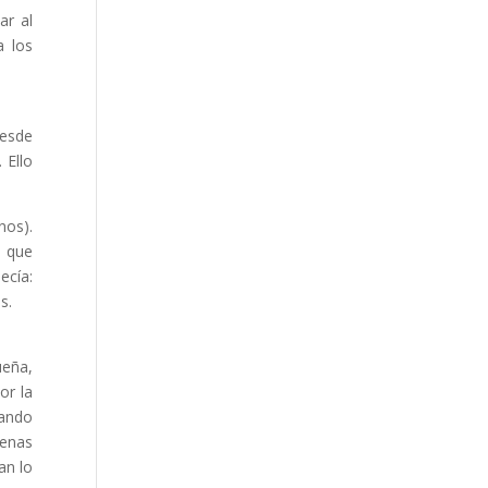
ar al
a los
Desde
 Ello
nos).
s que
ecía:
s.
ueña,
or la
uando
genas
an lo