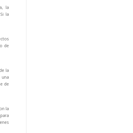
a, la
Si la
ectos
to de
de la
e una
te de
on la
 para
venes