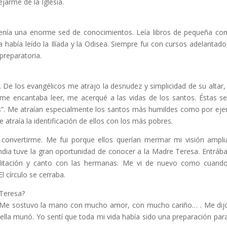
jarme de la Iglesia.
. Tenía una enorme sed de conocimientos. Leía libros de pequeña co
había leído la Ilíada y la Odisea. Siempre fui con cursos adelantado
preparatoria.
. De los evangélicos me atrajo la desnudez y simplicidad de su altar,
me encantaba leer, me acerqué a las vidas de los santos. Éstas s
s”. Me atraían especialmente los santos más humildes como por ej
atraía la identificación de ellos con los más pobres.
 convertirme. Me fui porque ellos querían mermar mi visión ampli
dia tuve la gran oportunidad de conocer a la Madre Teresa. Entrá
ditación y canto con las hermanas. Me vi de nuevo como cuand
 círculo se cerraba.
 Teresa?
a. Me sostuvo la mano con mucho amor, con mucho cariño… . Me dijo
ella murió. Yo sentí que toda mi vida había sido una preparación par