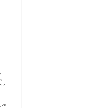
a
os
nque
, en