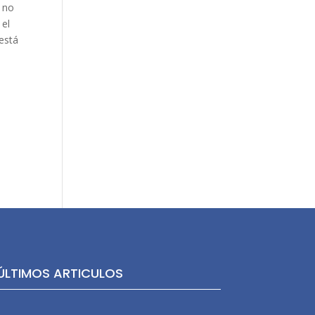
r no
 el
está
ÚLTIMOS ARTICULOS