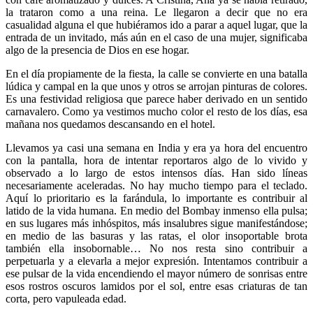
la trataron como a una reina. Le llegaron a decir que no era
casualidad alguna el que hubiéramos ido a parar a aquel lugar, que la
entrada de un invitado, más aún en el caso de una mujer, significaba
algo de la presencia de Dios en ese hogar.
En el día propiamente de la fiesta, la calle se convierte en una batalla
lúdica y campal en la que unos y otros se arrojan pinturas de colores.
Es una festividad religiosa que parece haber derivado en un sentido
carnavalero. Como ya vestimos mucho color el resto de los días, esa
mañana nos quedamos descansando en el hotel.
Llevamos ya casi una semana en India y era ya hora del encuentro
con la pantalla, hora de intentar reportaros algo de lo vivido y
observado a lo largo de estos intensos días. Han sido líneas
necesariamente aceleradas. No hay mucho tiempo para el teclado.
Aquí lo prioritario es la farándula, lo importante es contribuir al
latido de la vida humana. En medio del Bombay inmenso ella pulsa;
en sus lugares más inhóspitos, más insalubres sigue manifestándose;
en medio de las basuras y las ratas, el olor insoportable brota
también ella insobornable… No nos resta sino contribuir a
perpetuarla y a elevarla a mejor expresión. Intentamos contribuir a
ese pulsar de la vida encendiendo el mayor número de sonrisas entre
esos rostros oscuros lamidos por el sol, entre esas criaturas de tan
corta, pero vapuleada edad.