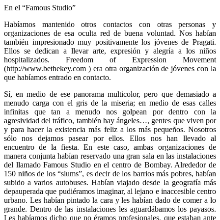
En el “Famous Studio”
Habíamos mantenido otros contactos con otras personas y
organizaciones de esa oculta red de buena voluntad. Nos habían
también impresionado muy positivamente los jóvenes de Pragati.
Ellos se dedican a llevar arte, expresión y alegría a los niños
hospitalizados. Freedom of Expression Movement
(http://www.bethekey.com
) era otra organización de jóvenes con la
que habíamos entrado en contacto.
Sí, en medio de ese panorama multicolor, pero que demasiado a
menudo carga con el gris de la miseria; en medio de esas calles
infinitas que tan a menudo nos golpean por dentro con la
agresividad del tráfico, también hay ángeles…, gentes que viven por
y para hacer la existencia más feliz a los más pequeños. Nosotros
sólo nos dejamos pasear por ellos. Ellos nos han llevado al
encuentro de la fiesta. En este caso, ambas organizaciones de
manera conjunta habían reservado una gran sala en las instalaciones
del llamado Famous Studio en el centro de Bombay. Alrededor de
150 niños de los “slums”, es decir de los barrios más pobres, habían
subido a varios autobuses. Habían viajado desde la geografía más
depauperada que pudiéramos imaginar, al lejano e inaccesible centro
urbano. Les habían pintado la cara y les habían dado de comer a lo
grande. Dentro de las instalaciones les aguardábamos los payasos.
Les habíamos dicho que no éramos profesionales, que estaban ante