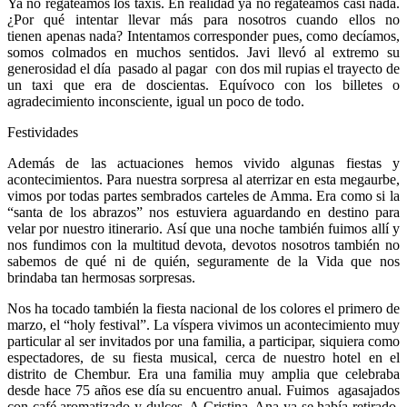
Ya no regateamos los taxis. En realidad ya no regateamos casi nada.
¿Por qué intentar llevar más para nosotros cuando ellos no
tienen apenas nada? Intentamos corresponder pues, como decíamos,
somos colmados en muchos sentidos. Javi llevó al extremo su
generosidad el día pasado al pagar con dos mil rupias el trayecto de
un taxi que era de doscientas. Equívoco con los billetes o
agradecimiento inconsciente, igual un poco de todo.
Festividades
Además de las actuaciones hemos vivido algunas fiestas y
acontecimientos. Para nuestra sorpresa al aterrizar en esta megaurbe,
vimos por todas partes sembrados carteles de Amma. Era como si la
“santa de los abrazos” nos estuviera aguardando en destino para
velar por nuestro itinerario. Así que una noche también fuimos allí y
nos fundimos con la multitud devota, devotos nosotros también no
sabemos de qué ni de quién, seguramente de la Vida que nos
brindaba tan hermosas sorpresas.
Nos ha tocado también la fiesta nacional de los colores el primero de
marzo, el “holy festival”. La víspera vivimos un acontecimiento muy
particular al ser invitados por una familia, a participar, siquiera como
espectadores, de su fiesta musical, cerca de nuestro hotel en el
distrito de Chembur. Era una familia muy amplia que celebraba
desde hace 75 años ese día su encuentro anual. Fuimos agasajados
con café aromatizado y dulces. A Cristina, Ana ya se había retirado,