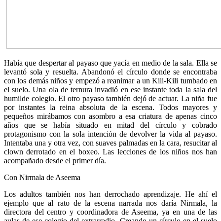
Había que despertar al payaso que yacía en medio de la sala. Ella se
levantó sola y resuelta. Abandonó el círculo donde se encontraba
con los demás niños y empezó a reanimar a un Kili-Kili tumbado en
el suelo. Una ola de ternura invadió en ese instante toda la sala del
humilde colegio. El otro payaso también dejó de actuar. La niña fue
por instantes la reina absoluta de la escena. Todos mayores y
pequeños mirábamos con asombro a esa criatura de apenas cinco
años que se había situado en mitad del círculo y cobrado
protagonismo con la sola intención de devolver la vida al payaso.
Intentaba una y otra vez, con suaves palmadas en la cara, resucitar al
clown derrotado en el boxeo. Las lecciones de los niños nos han
acompañado desde el primer día.
Con Nirmala de Aseema
Los adultos también nos han derrochado aprendizaje. He ahí el
ejemplo que al rato de la escena narrada nos daría Nirmala, la
directora del centro y coordinadora de Aseema, ya en una de las
aulas de ese colegio del extrarradio. Creando un círculo en el suelo