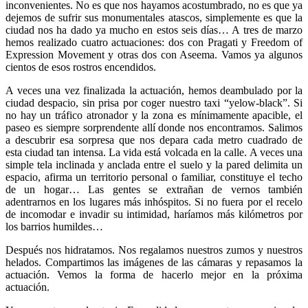
inconvenientes. No es que nos hayamos acostumbrado, no es que ya
dejemos de sufrir sus monumentales atascos, simplemente es que la
ciudad nos ha dado ya mucho en estos seis días… A tres de marzo
hemos realizado cuatro actuaciones: dos con Pragati y Freedom of
Expression Movement y otras dos con Aseema. Vamos ya algunos
cientos de esos rostros encendidos.
A veces una vez finalizada la actuación, hemos deambulado por la
ciudad despacio, sin prisa por coger nuestro taxi “yelow-black”. Si
no hay un tráfico atronador y la zona es mínimamente apacible, el
paseo es siempre sorprendente allí donde nos encontramos. Salimos
a descubrir esa sorpresa que nos depara cada metro cuadrado de
esta ciudad tan intensa. La vida está volcada en la calle. A veces una
simple tela inclinada y anclada entre el suelo y la pared delimita un
espacio, afirma un territorio personal o familiar, constituye el techo
de un hogar… Las gentes se extrañan de vernos también
adentrarnos en los lugares más inhóspitos. Si no fuera por el recelo
de incomodar e invadir su intimidad, haríamos más kilómetros por
los barrios humildes…
Después nos hidratamos. Nos regalamos nuestros zumos y nuestros
helados. Compartimos las imágenes de las cámaras y repasamos la
actuación. Vemos la forma de hacerlo mejor en la próxima
actuación.