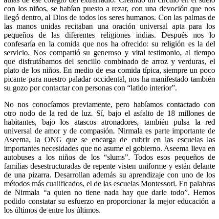
con los niños, se habían puesto a rezar, con una devoción que nos
llegó dentro, al Dios de todos los seres humanos. Con las palmas de
las manos unidas recitaban una oración universal apta para los
pequeños de las diferentes religiones indias. Después nos lo
confesaría en la comida que nos ha ofrecido: su religión es la del
servicio. Nos compartió su generoso y vital testimonio, al tiempo
que disfrutábamos del sencillo combinado de arroz y verduras, el
plato de los niños. En medio de esa comida típica, siempre un poco
picante para nuestro paladar occidental, nos ha manifestado también
su gozo por contactar con personas con “latido interior”.
No nos conocíamos previamente, pero habíamos contactado con
otro nodo de la red de luz. Sí, bajo el asfalto de 18 millones de
habitantes, bajo los atascos atronadores, también pulsa la red
universal de amor y de compasión. Nirmala es parte importante de
Aseema, la ONG que se encarga de cubrir en las escuelas las
importantes necesidades que no asume el gobierno. Aseema lleva en
autobuses a los niños de los “slums”. Todos esos pequeños de
familias desestructuradas de repente visten uniforme y están delante
de una pizarra. Desarrollan además su aprendizaje con uno de los
métodos más cualificados, el de las escuelas Montessori. En palabras
de Nirmala “a quien no tiene nada hay que darle todo”. Hemos
podido constatar su esfuerzo en proporcionar la mejor educación a
los últimos de entre los últimos.