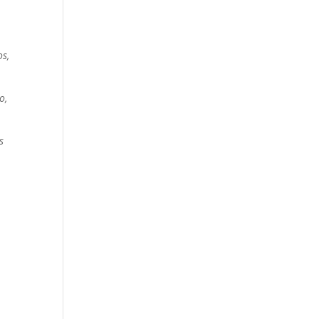
os,
o,
s