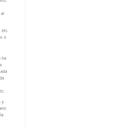
ios,
 al
 etc.
as o
e he
mi
nada
ada
tc.
s y
rio:
la