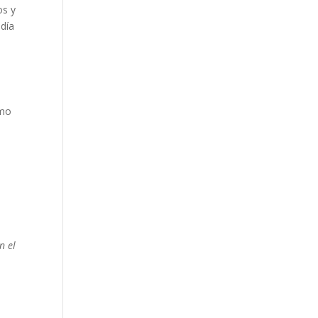
os y
 día
omo
,
n el