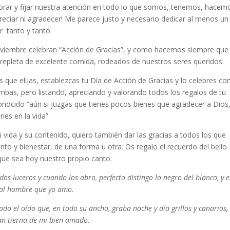
lorar y fijar nuestra atención en todo lo que somos, tenemos, hacem
ciar ni agradecer! Me parece justo y necesario dedicar al menos un
r tanto y tanto.
oviembre celebran “Acción de Gracias”, y como hacemos siempre que
repleta de excelente comida, rodeados de nuestros seres queridos.
 que elijas, establezcas tu Día de Acción de Gracias y lo celebres c
ambas, pero listando, apreciando y valorando todos los regalos de tu
conocido “aún si juzgas que tienes pocos bienes que agradecer a Dios
es en la vida”
 vida y su contenido, quiero también dar las gracias a todos los que
ento y bienestar, de una forma u otra. Os regalo el recuerdo del bello
 que sea hoy nuestro propio canto.
os luceros y cuando los abro, perfecto distingo lo negro del blanco, y e
es al hombre que yo amo.
do el oído que, en todo su ancho, graba noche y día grillos y canarios,
 tan tierna de mi bien amado.