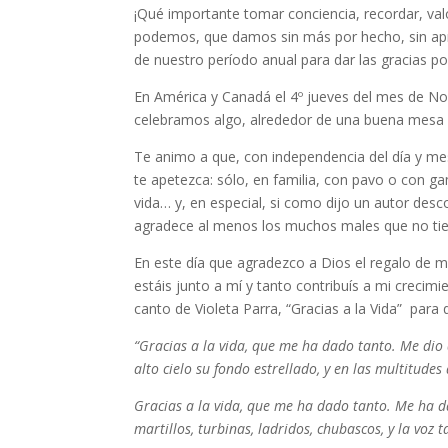
¡Qué importante tomar conciencia, recordar, va
podemos, que damos sin más por hecho, sin apre
de nuestro período anual para dar las gracias po
En América y Canadá el 4º jueves del mes de N
celebramos algo, alrededor de una buena mesa 
Te animo a que, con independencia del día y mes
te apetezca: sólo, en familia, con pavo o con g
vida… y, en especial, si como dijo un autor des
agradece al menos los muchos males que no tien
En este día que agradezco a Dios el regalo de mi
estáis junto a mí y tanto contribuís a mi crecimi
canto de Violeta Parra, “Gracias a la Vida” para
“Gracias a la vida, que me ha dado tanto. Me dio d
alto cielo su fondo estrellado, y en las multitud
Gracias a la vida, que me ha dado tanto. Me ha da
martillos, turbinas, ladridos, chubascos, y la voz