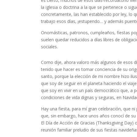
es cierto, muchos de esos días-recordatorio vien
la iglesia o doctrina a la que se pertenece o sigu
concretamente, las han establecido por ley, lo q
trabajo esos días, ¡estupendo… y además puente
Onomásticas, patronos, cumpleaños, fiestas popul
suelen quedar reducidos a días libres de obligac
sociales.
Como dije, ahora valoro más algunos de esos día
tenido que hacer es tomar conciencia de su origen
santo, porque la elección de mi nombre hizo ilu
que soy de seguir en el planeta haciendo el viaj
que soy en vivir en un país democrático que, a
condiciones de vida dignas y seguras, en Navida
Hay una fiesta, para mí gran celebración, que ni 
que, sin embargo, hace unos años conocí de su ex
El Día de Acción de Gracias (Thanksgiving Day)
reunión familiar preludio de sus fiestas navideña