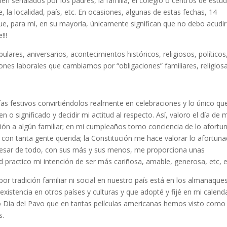
en señalados por los padres, la familia, el colegio o centros de estud
e, la localidad, país, etc. En ocasiones, algunas de estas fechas, 14
ue, para mí, en su mayoría, únicamente significan que no debo acudir
!!!
ares, aniversarios, acontecimientos históricos, religiosos, políticos,
iones laborales que cambiamos por “obligaciones” familiares, religios
s festivos convirtiéndolos realmente en celebraciones y lo único qu
 o significado y decidir mi actitud al respecto. Así, valoro el día de 
sión a algún familiar; en mi cumpleaños tomo conciencia de lo afortu
e con tanta gente querida; la Constitución me hace valorar lo afortun
 pesar de todo, con sus más y sus menos, me proporciona unas
d practico mi intención de ser más cariñosa, amable, generosa, etc, e
por tradición familiar ni social en nuestro país está en los almanaque
istencia en otros países y culturas y que adopté y fijé en mi calenda
 o Día del Pavo que en tantas películas americanas hemos visto como 
s.