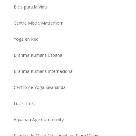
Bicis para la Vida
Centre Mèdic Matterhorn
Yoga en Red
Brahma Kumaris España
Brahma Kumaris Internacional
Centro de Yoga Sivananda
Lucis Trust
Aquarian Age Community
Sangha de Thich Nhat Hanh en Plum Village