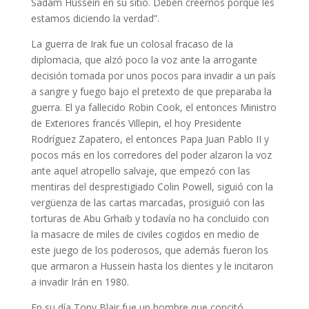
Sadam Hussein en su sitio. Deben creernos porque les
estamos diciendo la verdad”.
La guerra de Irak fue un colosal fracaso de la
diplomacia, que alzó poco la voz ante la arrogante
decisión tomada por unos pocos para invadir a un país
a sangre y fuego bajo el pretexto de que preparaba la
guerra. El ya fallecido Robin Cook, el entonces Ministro
de Exteriores francés Villepin, el hoy Presidente
Rodríguez Zapatero, el entonces Papa Juan Pablo II y
pocos más en los corredores del poder alzaron la voz
ante aquel atropello salvaje, que empezó con las
mentiras del desprestigiado Colin Powell, siguió con la
vergüenza de las cartas marcadas, prosiguió con las
torturas de Abu Grhaib y todavía no ha concluido con
la masacre de miles de civiles cogidos en medio de
este juego de los poderosos, que además fueron los
que armaron a Hussein hasta los dientes y le incitaron
a invadir Irán en 1980.
En su día Tony Blair fue un hombre que concitó