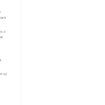
y
para
os o
al.
a,
on su