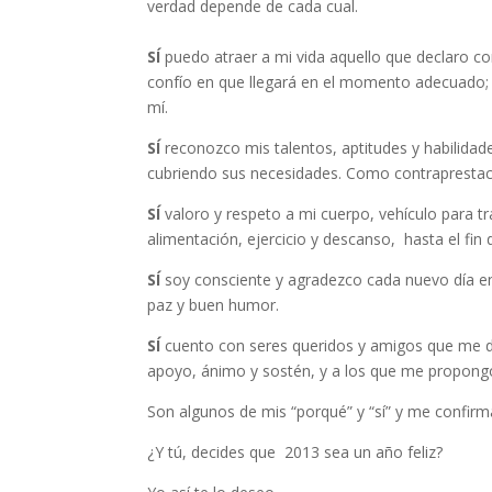
verdad depende de cada cual.
SÍ
puedo atraer a mi vida aquello que declaro con
confío en que llegará en el momento adecuado; o
mí.
SÍ
reconozco mis talentos, aptitudes y habilidad
cubriendo sus necesidades. Como contraprestaci
SÍ
valoro y respeto a mi cuerpo, vehículo para tra
alimentación, ejercicio y descanso, hasta el fin d
SÍ
soy consciente y agradezco cada nuevo día en
paz y buen humor.
SÍ
cuento con seres queridos y amigos que me 
apoyo, ánimo y sostén, y a los que me propongo
Son algunos de mis “porqué” y “sí” y me confirma
¿Y tú, decides que 2013 sea un año feliz?