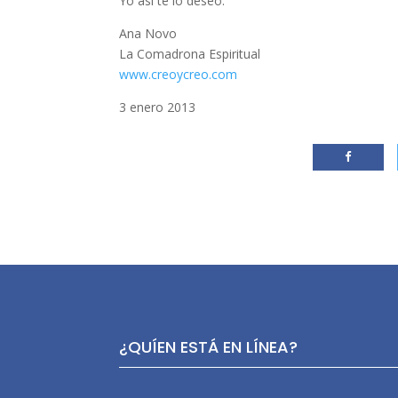
Yo así te lo deseo.
Ana Novo
La Comadrona Espiritual
www.creoycreo.com
3 enero 2013
¿QUÍEN ESTÁ EN LÍNEA?