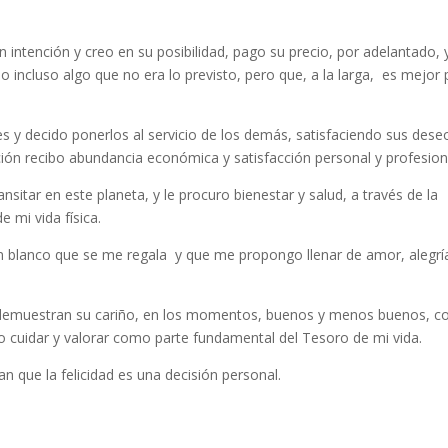
 intención y creo en su posibilidad, pago su precio, por adelantado, 
 incluso algo que no era lo previsto, pero que, a la larga, es mejor 
es y decido ponerlos al servicio de los demás, satisfaciendo sus dese
ón recibo abundancia económica y satisfacción personal y profesion
nsitar en este planeta, y le procuro bienestar y salud, a través de la
e mi vida física.
 blanco que se me regala y que me propongo llenar de amor, alegrí
demuestran su cariño, en los momentos, buenos y menos buenos, c
 cuidar y valorar como parte fundamental del Tesoro de mi vida.
n que la felicidad es una decisión personal.