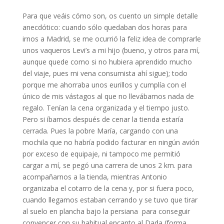
Para que veáis cómo son, os cuento un simple detalle
anecdótico: cuando sólo quedaban dos horas para
irnos a Madrid, se me ocurrió la feliz idea de comprarle
unos vaqueros Levi’s a mi hijo (bueno, y otros para mí,
aunque quede como si no hubiera aprendido mucho
del viaje, pues mi vena consumista ahí sigue); todo
porque me ahorraba unos eurillos y cumplía con el
único de mis vástagos al que no llevábamos nada de
regalo. Tenían la cena organizada y el tiempo justo.
Pero si íbamos después de cenar la tienda estaría
cerrada. Pues la pobre María, cargando con una
mochila que no habría podido facturar en ningún avión
por exceso de equipaje, ni tampoco me permitió
cargar a mí, se pegó una carrera de unos 2 km. para
acompañarnos a la tienda, mientras Antonio
organizaba el cotarro de la cena y, por si fuera poco,
cuando llegamos estaban cerrando y se tuvo que tirar
al suelo en plancha bajo la persiana para conseguir
convencer con su habitual encanto al Dada (forma