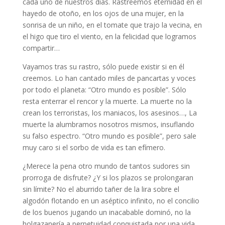
cada uno de nuestros días. Rastreemos eternidad en el
hayedo de otoño, en los ojos de una mujer, en la
sonrisa de un niño, en el tomate que trajo la vecina, en
el higo que tiro el viento, en la felicidad que logramos
compartir…
Vayamos tras su rastro, sólo puede existir si en él
creemos. Lo han cantado miles de pancartas y voces
por todo el planeta: “Otro mundo es posible”. Sólo
resta enterrar el rencor y la muerte. La muerte no la
crean los terroristas, los maniacos, los asesinos…, La
muerte la alumbramos nosotros mismos, insuflando
su falso espectro. “Otro mundo es posible”, pero sale
muy caro si el sorbo de vida es tan efímero.
¿Merece la pena otro mundo de tantos sudores sin
prorroga de disfrute? ¿Y si los plazos se prolongaran
sin límite? No el aburrido tañer de la lira sobre el
algodón flotando en un aséptico infinito, no el concilio
de los buenos jugando un inacabable dominó, no la
holgazanería a perpetuidad conquistada por una vida