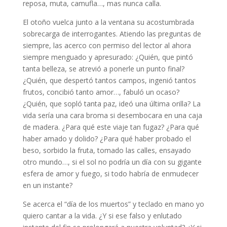
reposa, muta, camufla…, mas nunca calla.
El otoño vuelca junto a la ventana su acostumbrada
sobrecarga de interrogantes. Atiendo las preguntas de
siempre, las acerco con permiso del lector al ahora
siempre menguado y apresurado: ¿Quién, que pintó
tanta belleza, se atrevió a ponerle un punto final?
¿Quién, que despertó tantos campos, ingenió tantos
frutos, concibió tanto amor…, fabuló un ocaso?
¿Quién, que sopló tanta paz, ideó una última orilla? La
vida sería una cara broma si desembocara en una caja
de madera. ¿Para qué este viaje tan fugaz? ¿Para qué
haber amado y dolido? ¿Para qué haber probado el
beso, sorbido la fruta, tomado las calles, ensayado
otro mundo…, si el sol no podría un día con su gigante
esfera de amor y fuego, si todo habría de enmudecer
en un instante?
Se acerca el “día de los muertos” y teclado en mano yo
quiero cantar a la vida. ¿Y si ese falso y enlutado