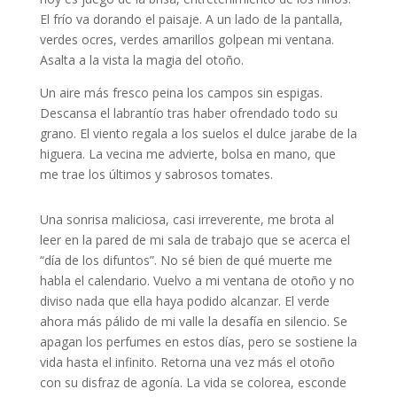
El frío va dorando el paisaje. A un lado de la pantalla,
verdes ocres, verdes amarillos golpean mi ventana.
Asalta a la vista la magia del otoño.
Un aire más fresco peina los campos sin espigas.
Descansa el labrantío tras haber ofrendado todo su
grano. El viento regala a los suelos el dulce jarabe de la
higuera. La vecina me advierte, bolsa en mano, que
me trae los últimos y sabrosos tomates.
Una sonrisa maliciosa, casi irreverente, me brota al
leer en la pared de mi sala de trabajo que se acerca el
“día de los difuntos”. No sé bien de qué muerte me
habla el calendario. Vuelvo a mi ventana de otoño y no
diviso nada que ella haya podido alcanzar. El verde
ahora más pálido de mi valle la desafía en silencio. Se
apagan los perfumes en estos días, pero se sostiene la
vida hasta el infinito. Retorna una vez más el otoño
con su disfraz de agonía. La vida se colorea, esconde