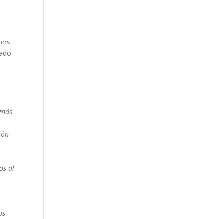
ipos
lado
 más
ión
os al
os