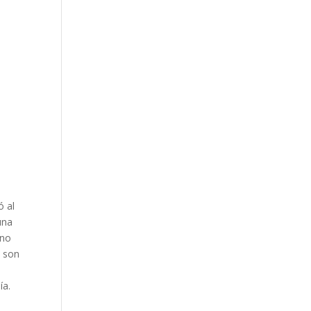
ó al
una
uno
e son
ía.