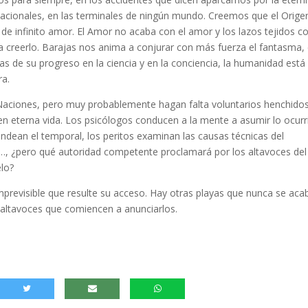
nacionales, en las terminales de ningún mundo. Creemos que el Orige
én de infinito amor. El Amor no acaba con el amor y los lazos tejidos c
a creerlo. Barajas nos anima a conjurar con más fuerza el fantasma, 
as de su progreso en la ciencia y en la conciencia, la humanidad está
ra.
Naciones, pero muy probablemente hagan falta voluntarios henchido
rren eterna vida. Los psicólogos conducen a la mente a asumir lo ocurr
andean el temporal, los peritos examinan las causas técnicas del
s…, ¿pero qué autoridad competente proclamará por los altavoces del
elo?
mprevisible que resulte su acceso. Hay otras playas que nunca se aca
 altavoces que comiencen a anunciarlos.