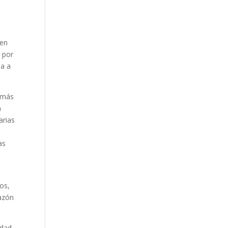
 en
s por
ma a
 más
a
arias
as
os,
razón
dad.