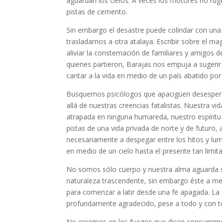
aguardan los cielos. A veces los motores no ru
pistas de cemento.
Sin embargo el desastre puede colindar con una
trasladarnos a otra atalaya. Escribir sobre el 
aliviar la consternación de familiares y amigos 
quienes partieron, Barajas nos empuja a sugerir 
cantar a la vida en medio de un país abatido por
Busquemos psicólogos que apacigüen desesper
allá de nuestras creencias fatalistas. Nuestra v
atrapada en ninguna humareda, nuestro espíritu
pistas de una vida privada de norte y de futuro
necesariamente a despegar entre los hitos y lumi
en medio de un cielo hasta el presente tan limit
No somos sólo cuerpo y nuestra alma aguarda s
naturaleza trascendente, sin embargo éste a 
para comenzar a latir desde una fe apagada. La 
profundamente agradecido, pese a todo y con t
No creemos en los fuegos que dicen consumirnos