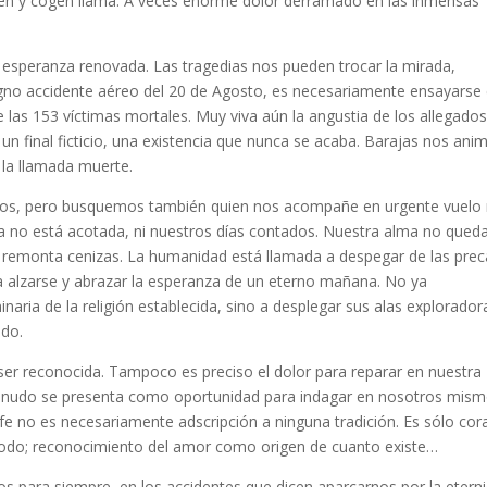
gen y cogen llama. A veces enorme dolor derramado en las inmensas
 esperanza renovada. Las tragedias nos pueden trocar la mirada,
magno accidente aéreo del 20 de Agosto, es necesariamente ensayarse
de las 153 víctimas mortales. Muy viva aún la angustia de los allegado
un final ficticio, una existencia que nunca se acaba. Barajas nos ani
 la llamada muerte.
os, pero busquemos también quien nos acompañe en urgente vuelo
ida no está acotada, ni nuestros días contados. Nuestra alma no qued
 remonta cenizas. La humanidad está llamada a despegar de las prec
, a alzarse y abrazar la esperanza de un eterno mañana. No ya
naria de la religión establecida, sino a desplegar sus alas explorador
ado.
er reconocida. Tampoco es preciso el dolor para reparar en nuestra
menudo se presenta como oportunidad para indagar en nosotros mism
fe no es necesariamente adscripción a ninguna tradición. Es sólo co
odo; reconocimiento del amor como origen de cuanto existe…
 para siempre, en los accidentes que dicen aparcarnos por la eterni