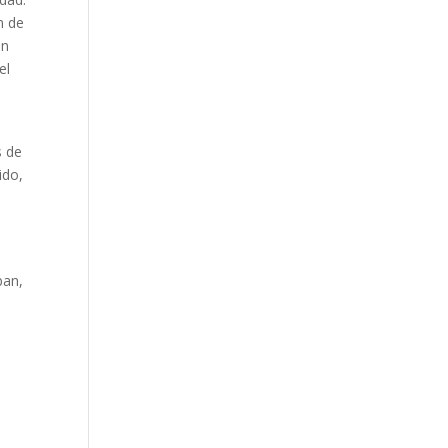
n de
on
el
s de
ido,
ban,