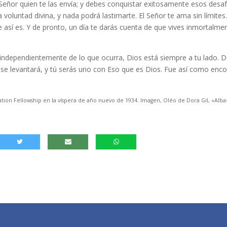
 Señor quien te las envía; y debes conquistar exitosamente esos desaf
la voluntad divina, y nada podrá lastimarte. El Señor te ama sin límites
ue así es. Y de pronto, un día te darás cuenta de que vives inmortalme
 independientemente de lo que ocurra, Dios está siempre a tu lado. 
e levantará, y tú serás uno con Eso que es Dios. Fue así como enco
tion Fellowship en la víspera de año nuevo de 1934. Imagen, Oléo de Dora Gil, «Alba