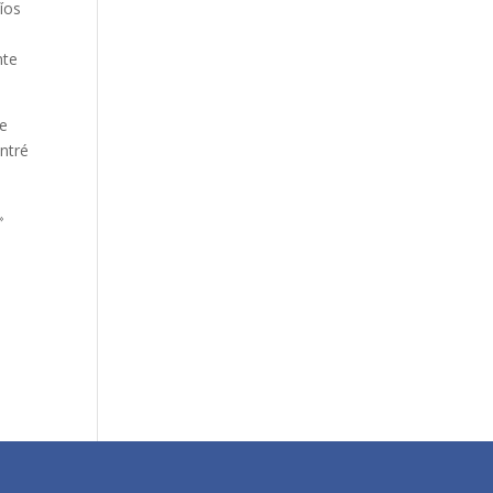
íos
.
nte
De
ntré
»