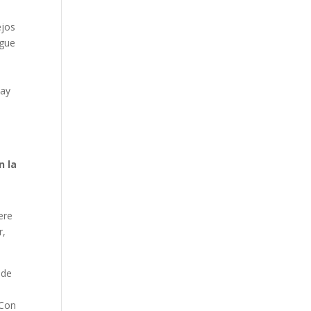
ejos
igue
hay
n la
ere
r,
 de
 Con