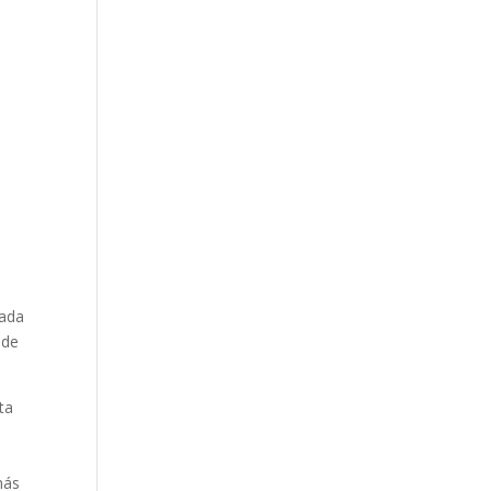
cada
 de
ta
más