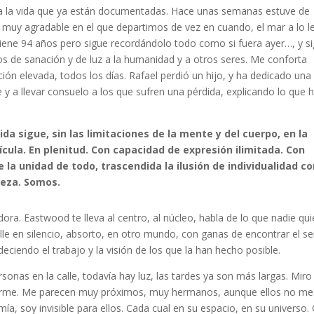
er a la vida que ya están documentadas. Hace unas semanas estuve de
n muy agradable en el que departimos de vez en cuando, el mar a lo l
tiene 94 años pero sigue recordándolo todo como si fuera ayer…, y s
s de sanación y de luz a la humanidad y a otros seres. Me conforta
ión elevada, todos los días. Rafael perdió un hijo, y ha dedicado una
e y a llevar consuelo a los que sufren una pérdida, explicando lo que 
vida sigue, sin las limitaciones de la mente y del cuerpo, en la
cula. En plenitud. Con capacidad de expresión ilimitada. Con
 la unidad de todo, trascendida la ilusión de individualidad co
teza. Somos.
ora. Eastwood te lleva al centro, al núcleo, habla de lo que nadie qui
lle en silencio, absorto, en otro mundo, con ganas de encontrar el se
deciendo el trabajo y la visión de los que la han hecho posible.
onas en la calle, todavía hay luz, las tardes ya son más largas. Miro
verme. Me parecen muy próximos, muy hermanos, aunque ellos no me
ía, soy invisible para ellos. Cada cual en su espacio, en su universo.