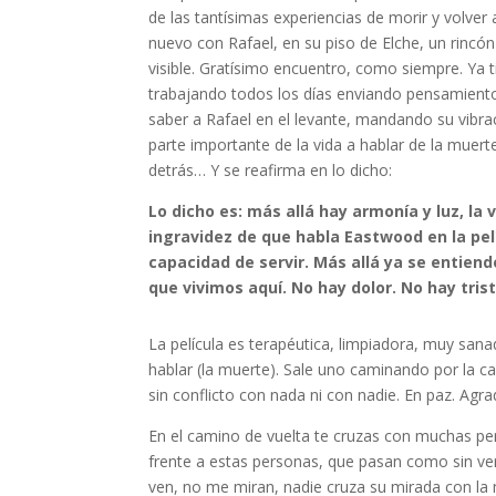
de las tantísimas experiencias de morir y volv
nuevo con Rafael, en su piso de Elche, un rincó
visible. Gratísimo encuentro, como siempre. Ya 
trabajando todos los días enviando pensamiento
saber a Rafael en el levante, mandando su vibrac
parte importante de la vida a hablar de la muert
detrás… Y se reafirma en lo dicho:
Lo dicho es: más allá hay armonía y luz, la 
ingravidez de que habla Eastwood en la pelí
capacidad de servir. Más allá ya se entiende
que vivimos aquí. No hay dolor. No hay tris
La película es terapéutica, limpiadora, muy sanad
hablar (la muerte). Sale uno caminando por la ca
sin conflicto con nada ni con nadie. En paz. Agra
En el camino de vuelta te cruzas con muchas pers
frente a estas personas, que pasan como sin 
ven, no me miran, nadie cruza su mirada con la m