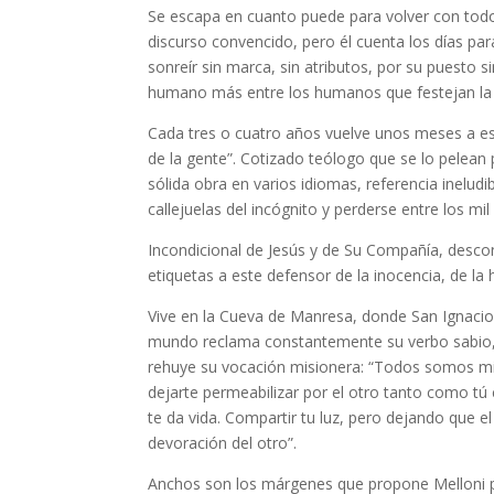
Se escapa en cuanto puede para volver con todos
discurso convencido, pero él cuenta los días par
sonreír sin marca, sin atributos, por su puesto si
humano más entre los humanos que festejan la
Cada tres o cuatro años vuelve unos meses a e
de la gente”. Cotizado teólogo que se lo pelean
sólida obra en varios idiomas, referencia ineludi
callejuelas del incógnito y perderse entre los mi
Incondicional de Jesús y de Su Compañía, descon
etiquetas a este defensor de la inocencia, de la
Vive en la Cueva de Manresa, donde San Ignacio 
mundo reclama constantemente su verbo sabio, p
rehuye su vocación misionera: “Todos somos misi
dejarte permeabilizar por el otro tanto como tú c
te da vida. Compartir tu luz, pero dejando que el 
devoración del otro”.
Anchos son los márgenes que propone Melloni p