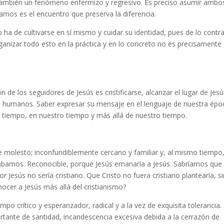
 también un fenómeno enfermizo y regresivo. Es preciso asumir ambo
lamos es el encuentro que preserva la diferencia.
 ha de cultivarse en sí mismo y cuidar su identidad, pues de lo contra
ganizar todo esto en la práctica y en lo concreto no es precisamente
n de los seguidores de Jesús es cristificarse, alcanzar el lugar de Jesú
res humanos. Saber expresar su mensaje en el lenguaje de nuestra épo
o tiempo, en nuestro tiempo y más allá de nuestro tiempo.
e molesto; inconfundiblemente cercano y familiar y, al mismo tiempo
ábamos. Reconocible, porque Jesús emanaría a Jesús. Sabríamos que
or Jesús no sería cristiano. Que Cristo no fuera cristiano plantearía, s
ocer a Jesús más allá del cristianismo?
po crítico y esperanzador, radical y a la vez de exquisita tolerancia.
ante de santidad, incandescencia excesiva debida a la cerrazón de