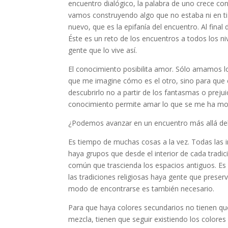
encuentro dialógico, la palabra de uno crece con 
vamos construyendo algo que no estaba ni en ti
nuevo, que es la epifanía del encuentro. Al fin
Éste es un reto de los encuentros a todos los ni
gente que lo vive así.
El conocimiento posibilita amor. Sólo amamos l
que me imagine cómo es el otro, sino para que é
descubrirlo no a partir de los fantasmas o prejui
conocimiento permite amar lo que se me ha most
¿Podemos avanzar en un encuentro más allá del
Es tiempo de muchas cosas a la vez. Todas las in
haya grupos que desde el interior de cada tradic
común que trascienda los espacios antiguos. Es
las tradiciones religiosas haya gente que preser
modo de encontrarse es también necesario.
Para que haya colores secundarios no tienen qu
mezcla, tienen que seguir existiendo los colore