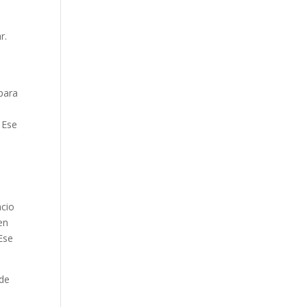
r.
para
. Ese
acio
en
 Ese
 de