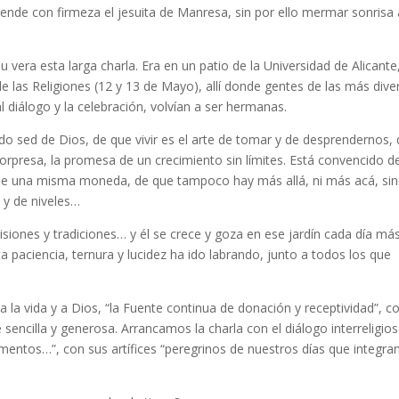
iende con firmeza el jesuita de Manresa, sin por ello mermar sonrisa 
vera esta larga charla. Era en un patio de la Universidad de Alicante
e las Religiones (12 y 13 de Mayo), allí donde gentes de las más dive
l diálogo y la celebración, volvían a ser hermanas.
do sed de Dios, de que vivir es el arte de tomar y de desprendernos,
sorpresa, la promesa de un crecimiento sin límites. Está convencido d
as de una misma moneda, de que tampoco hay más allá, ni más acá, si
 y de niveles…
siones y tradiciones… y él se crece y goza en ese jardín cada día má
a paciencia, ternura y lucidez ha ido labrando, junto a todos los que
 la vida y a Dios, “la Fuente continua de donación y receptividad”, c
sencilla y generosa. Arrancamos la charla con el diálogo interreligios
mentos…”, con sus artífices “peregrinos de nuestros días que integra