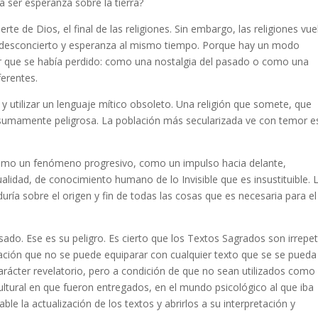
a ser esperanza sobre la tierra?
rte de Dios, el final de las religiones. Sin embargo, las religiones vu
era desconcierto y esperanza al mismo tiempo. Porque hay un modo
ar que se había perdido: como una nostalgia del pasado o como una
ferentes.
y utilizar un lenguaje mítico obsoleto. Una religión que somete, que
 sumamente peligrosa. La población más secularizada ve con temor e
como un fenómeno progresivo, como un impulso hacia delante,
lidad, de conocimiento humano de lo Invisible que es insustituible. 
uría sobre el origen y fin de todas las cosas que es necesaria para el
sado. Ese es su peligro. Es cierto que los Textos Sagrados son irrepet
ación que no se puede equiparar con cualquier texto que se se pueda
carácter revelatorio, pero a condición de que no sean utilizados como
ltural en que fueron entregados, en el mundo psicológico al que iba
ble la actualización de los textos y abrirlos a su interpretación y