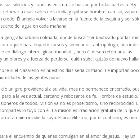
 sus silencios y sonrisas encima. Le buscan por todas partes a él y 
a retornar a esas calles de la India y quitarse nombre, camisa, zapat
n credo. Él anhela volver a lavarse en la fuente de la esquina y ser só
 suerte del agua en cada mañana.
sa geografía urbana colmada, donde busca “ser bautizado por las mi
 por doquier para impartir cursos y seminarios, antropólogo, autor de
ble en diálogo interreligioso mundial…, pero él desea retornar a las
l y un olores y a fuerza de perderse, quién sabe, quizás de nuevo halla
oce si el Nazareno en nuestros días sería cristiano. Le importan poc
 humildad y de las gentes puras.
dio un giro providencial a su vida, mas no permanece encerrado, pue
ero a la vez actual, cercano y rebosante de fe. Hombre de estudio,
oneros de todos. Misión ya no es proselitismo, sino reciprocidad. E
ompartes lo tuyo con él. La misión es irradiación gratuita de lo que a
otro también irradie la suya. El proselitismo, por el contrario, es una
ara el encuentro de quienes comulgan en el amor de Jesús. Hay un