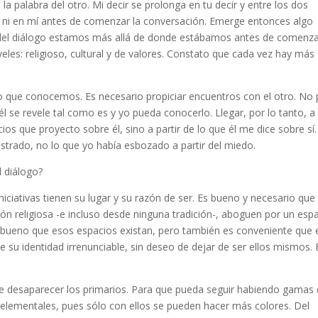
la palabra del otro. Mi decir se prolonga en tu decir y entre los dos
 ni en mí antes de comenzar la conversación. Emerge entonces algo
al del diálogo estamos más allá de donde estábamos antes de comenza
veles: religioso, cultural y de valores. Constato que cada vez hay más
o que conocemos. Es necesario propiciar encuentros con el otro. No 
l se revele tal como es y yo pueda conocerlo. Llegar, por lo tanto, a
cios que proyecto sobre él, sino a partir de lo que él me dice sobre sí
rado, no lo que yo había esbozado a partir del miedo.
 diálogo?
iciativas tienen su lugar y su razón de ser. Es bueno y necesario que
ión religiosa -e incluso desde ninguna tradición-, aboguen por un esp
 bueno que esos espacios existan, pero también es conveniente que 
ve su identidad irrenunciable, sin deseo de dejar de ser ellos mismos.
e desaparecer los primarios. Para que pueda seguir habiendo gamas
s elementales, pues sólo con ellos se pueden hacer más colores. Del