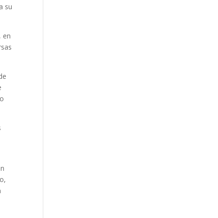
a su
, en
rsas
 de
e
no
s
on
o,
n