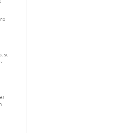
s
rio
s, su
ca.
,
 es
in