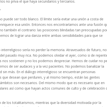
os no priva el que haya secundarios y terciarios.
?
no puede ser todo blanco. El límite sería evitar una unión a costa de
e enriquece esa unión. Entonces nos encontraríamos ante una fusión q
o también el contrario: las posiciones blindadas tan preocupadas po
 Hemos de lograr una danza entre ambas sensibilidades para que se
 interreligioso sería no perder la memoria. Atravesados de futuro, no
del pasado muy rica. No podemos olvidar el ayer, como si de repent
os nos sostienen y no los podemos despreciar. Hemos de cuidar no p
Hemos de ser audaces y a la vez pacientes. No podemos banalizar la
d sin más. En el diálogo interreligioso se encuentran personas
as que desean que perduren, y al mismo tiempo, están las gentes
os ámbitos son necesarios. Del mismo modo que es necesario que en
iculares así como que hayan actos comunes de culto y de celebración 
n de los totalitarismos, mientras que la diversidad motivada por la