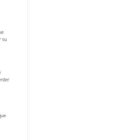
ue
r su
e
erder
que