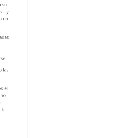
a su
os… y
lo un
radas
rse.
o las
s el
 no
s
 ti