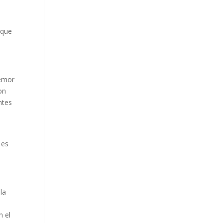
 que
temor
on
ntes
 es
la
n el