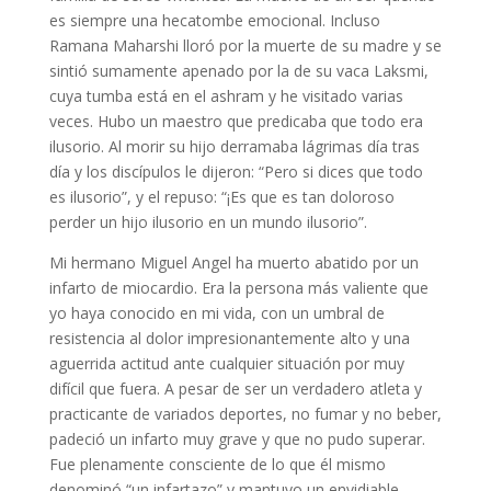
es siempre una hecatombe emocional. Incluso
Ramana Maharshi lloró por la muerte de su madre y se
sintió sumamente apenado por la de su vaca Laksmi,
cuya tumba está en el ashram y he visitado varias
veces. Hubo un maestro que predicaba que todo era
ilusorio. Al morir su hijo derramaba lágrimas día tras
día y los discípulos le dijeron: “Pero si dices que todo
es ilusorio”, y el repuso: “¡Es que es tan doloroso
perder un hijo ilusorio en un mundo ilusorio”.
Mi hermano Miguel Angel ha muerto abatido por un
infarto de miocardio. Era la persona más valiente que
yo haya conocido en mi vida, con un umbral de
resistencia al dolor impresionantemente alto y una
aguerrida actitud ante cualquier situación por muy
difícil que fuera. A pesar de ser un verdadero atleta y
practicante de variados deportes, no fumar y no beber,
padeció un infarto muy grave y que no pudo superar.
Fue plenamente consciente de lo que él mismo
denominó “un infartazo” y mantuvo un envidiable