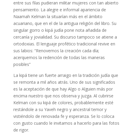
entre sus filas pudieran militar mujeres con tan abierto
pensamiento. La alegre e informal apariencia de
Naamah Kelman la situarían más en el ámbito
acuariano, que en el de la antigua religión del libro. Su
singular gorro o kipá judía pone nota añadida de
cercanía y jovialidad. Su discurso tampoco se atiene a
ortodoxias. El lenguaje profético tradicional revive en
sus labios: “Renovemos la creación cada día;
acerquemos la redención de todas las maneras
posibles”
La kipá tiene un fuerte arraigo en la tradición judía que
se remonta a mil años atrás. Uno de sus significados
es la aceptación de que hay Algo o Alguien más por
encima nuestro que nos observa y juzga. Al cubrirse
Kelman con su kipá de colores, probablemente esté
restándole a su Yaveh negro y ancestral temor y
vistiéndolo de renovada fe y esperanza. Se lo coloca
con gusto cuando le invitamos a hacerlo para las fotos
de rigor.