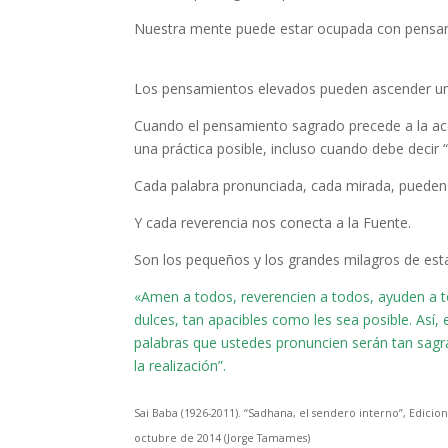
Nuestra mente puede estar ocupada con pensamie
Los pensamientos elevados pueden ascender un 
Cuando el pensamiento sagrado precede a la acc
una práctica posible, incluso cuando debe decir “
Cada palabra pronunciada, cada mirada, pueden s
Y cada reverencia nos conecta a la Fuente.
Son los pequeños y los grandes milagros de esta
«Amen a todos, reverencien a todos, ayuden a 
dulces, tan apacibles como les sea posible. Así, 
palabras que ustedes pronuncien serán tan sagrad
la realización”.
Sai Baba (1926-2011). “Sadhana, el sendero interno”, Edicion
octubre de 2014 (Jorge Tamames)