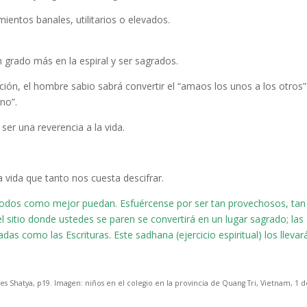
ntos banales, utilitarios o elevados.
grado más en la espiral y ser sagrados.
ión, el hombre sabio sabrá convertir el “amaos los unos a los otros”
no”.
er una reverencia a la vida.
 vida que tanto nos cuesta descifrar.
todos como mejor puedan. Esfuércense por ser tan provechosos, tan
el sitio donde ustedes se paren se convertirá en un lugar sagrado; las
as como las Escrituras. Este sadhana (ejercicio espiritual) los llevar
es Shatya, p19. Imagen: niños en el colegio en la provincia de Quang Tri, Vietnam, 1 