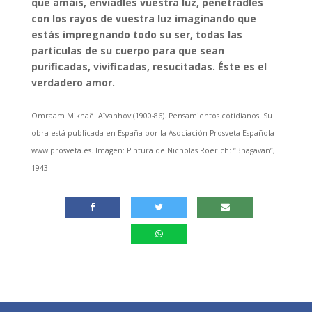
que amáis, enviadles vuestra luz, penetradles
con los rayos de vuestra luz imaginando que
estás impregnando todo su ser, todas las
partículas de su cuerpo para que sean
purificadas, vivificadas, resucitadas. Éste es el
verdadero amor.
Omraam Mikhaël Aïvanhov (1900-86). Pensamientos cotidianos. Su
obra está publicada en España por la Asociación Prosveta Española-
www.prosveta.es. Imagen: Pintura de Nicholas Roerich: “Bhagavan”,
1943