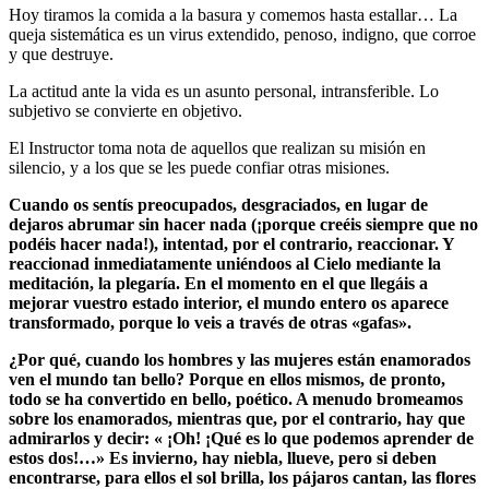
Hoy tiramos la comida a la basura y comemos hasta estallar… La
queja sistemática es un virus extendido, penoso, indigno, que corroe
y que destruye.
La actitud ante la vida es un asunto personal, intransferible. Lo
subjetivo se convierte en objetivo.
El Instructor toma nota de aquellos que realizan su misión en
silencio, y a los que se les puede confiar otras misiones.
Cuando os sentís preocupados, desgraciados, en lugar de
dejaros abrumar sin hacer nada (¡porque creéis siempre que no
podéis hacer nada!), intentad, por el contrario, reaccionar. Y
reaccionad inmediatamente uniéndoos al Cielo mediante la
meditación, la plegaría. En el momento en el que llegáis a
mejorar vuestro estado interior, el mundo entero os aparece
transformado, porque lo veis a través de otras «gafas».
¿Por qué, cuando los hombres y las mujeres están enamorados
ven el mundo tan bello? Porque en ellos mismos, de pronto,
todo se ha convertido en bello, poético. A menudo bromeamos
sobre los enamorados, mientras que, por el contrario, hay que
admirarlos y decir: « ¡Oh! ¡Qué es lo que podemos aprender de
estos dos!…» Es invierno, hay niebla, llueve, pero si deben
encontrarse, para ellos el sol brilla, los pájaros cantan, las flores