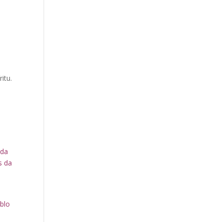
itu.
 da
s da
ablo