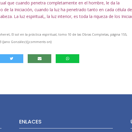
itual que cuando penetra completamente en el hombre, le da la
do de la Iniciación, cuando la luz ha penetrado tanto en cada célula de
eza. La luz espiritual,, la luz interior, es toda la riqueza de los Inici
ret, El sol en la práctica espiritual, tomo 10 de las Obras Completas, página 155,
013 (Jano González){jcomments on}
ENLACES