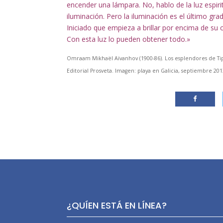
encender una lámpara. No, hablo de la luz espir
iluminación. Pero la iluminación es el último gra
Iniciado que empieza a brillar por encima de su cab
Con esta luz lo pueden obtener todo.»
Omraam Mikhaël Aïvanhov (1900-86). Los esplendores de Tiphe
Editorial Prosveta. Imagen: playa en Galicia, septiembre 2
¿QUÍEN ESTÁ EN LÍNEA?