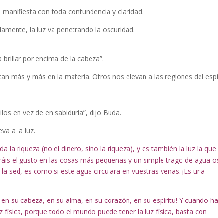
 manifiesta con toda contundencia y claridad.
radamente, la luz va penetrando la oscuridad.
a brillar por encima de la cabeza”.
an más y más en la materia. Otros nos elevan a las regiones del espír
os en vez de en sabiduría”, dijo Buda.
va a la luz.
da la riqueza (no el dinero, sino la riqueza), y es también la luz la que
ntráis el gusto en las cosas más pequeñas y un simple trago de agua o
ta la sed, es como si este agua circulara en vuestras venas. ¡Es una
 en su cabeza, en su alma, en su corazón, en su espíritu! Y cuando h
uz física, porque todo el mundo puede tener la luz física, basta con