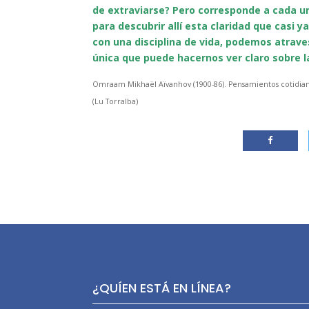
de extraviarse? Pero corresponde a cada u
para descubrir allí esta claridad que casi y
con una disciplina de vida, podemos atrave
única que puede hacernos ver claro sobre l
Omraam Mikhaël Aïvanhov (1900-86). Pensamientos cotidiano
(Lu Torralba)
¿QUÍEN ESTÁ EN LÍNEA?