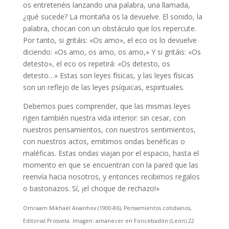
os entretenéis lanzando una palabra, una llamada,
¿qué sucede? La montaña os la devuelve. El sonido, la
palabra, chocan con un obstáculo que los repercute.
Por tanto, si gritáis: «Os amo», el eco os lo devuelve
diciendo: «Os amo, os amo, os amo,» Y si gritáis: «Os
detesto», el eco os repetirá: «Os detesto, os
detesto…» Estas son leyes físicas, y las leyes físicas
son un reflejo de las leyes psíquicas, espirituales.
Debemos pues comprender, que las mismas leyes
rigen también nuestra vida interior: sin cesar, con
nuestros pensamientos, con nuestros sentimientos,
con nuestros actos, emitimos ondas benéficas o
maléficas. Estas ondas viajan por el espacio, hasta el
momento en que se encuentran con la pared que las
reenvía hacia nosotros, y entonces recibimos regalos
o bastonazos. Sí, ¡el choque de rechazo!»
Omraam Mikhaël Aïvanhov (1900-86), Pensamientos cotidianos,
Editorial Prosveta. Imagen: amanecer en Foncebadón (León) 22