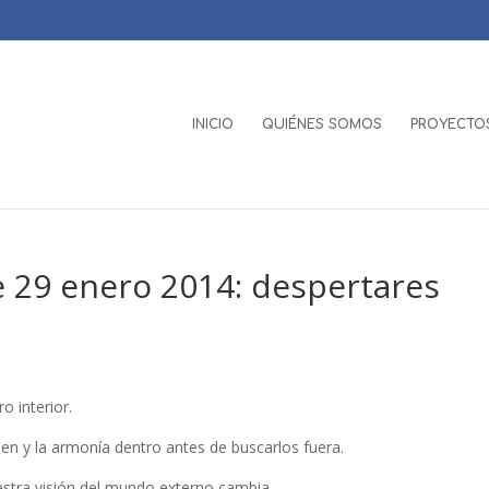
INICIO
QUIÉNES SOMOS
PROYECTOS
 29 enero 2014: despertares
o interior.
den y la armonía dentro antes de buscarlos fuera.
estra visión del mundo externo cambia.