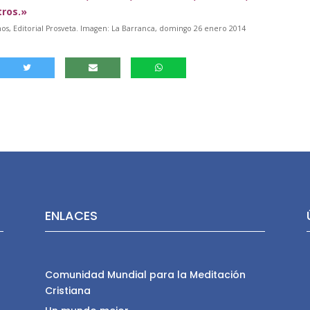
tros.»
s, Editorial Prosveta. Imagen: La Barranca, domingo 26 enero 2014
ENLACES
Comunidad Mundial para la Meditación
Cristiana