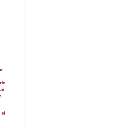
ar
rlo.
que
n,
 el
s