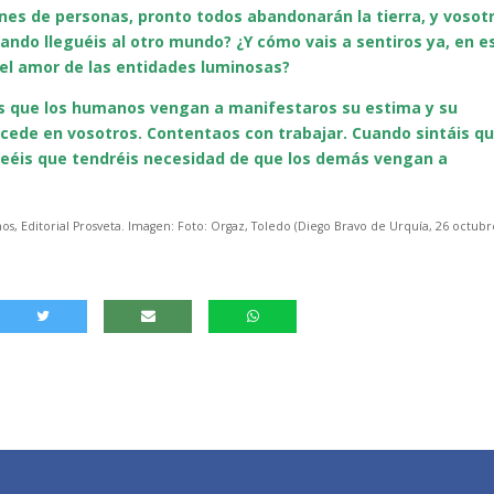
nes de personas, pronto todos abandonarán la tierra, y vosot
ando lleguéis al otro mundo? ¿Y cómo vais a sentiros ya, en e
 del amor de las entidades luminosas?
réis que los humanos vengan a manifestaros su estima y su
ucede en vosotros. Contentaos con trabajar. Cuando sintáis q
creéis que tendréis necesidad de que los demás vengan a
, Editorial Prosveta.
Imagen: Foto: Orgaz, Toledo (Diego Bravo de Urquía, 26 octubr