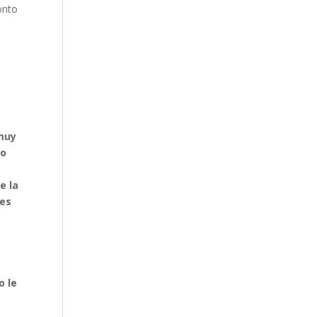
onto
 muy
 o
e la
les
o le