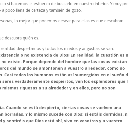
co si hacemos el esfuerzo de buscarlo en nuestro interior. Y muy pr
 a poco llena de certeza y también de gozo.
ersonas, lo mejor que podemos desear para ellas es que descubran
que descubra quién es.
ealidad despertamos y todos los miedos y angustias se van.
existencia o no existencia de Dios! En realidad, la cuestión es
os no existe. Porque depende del hombre que las cosas existan
esoros del mundo se amontonen a vuestro alrededor, como no
an. Casi todos los humanos están así sumergidos en el sueño d
son seres verdaderamente despiertos, ven los esplendores que 
s mismas riquezas a su alrededor y en ellos, pero no son
a. Cuando se está despierto, ciertas cosas se vuelven una
 borradas. Y lo mismo sucede con Dios: si estáis dormidos, n
d y sentiréis que Dios está ahí, vivo en vosotros y a vuestro