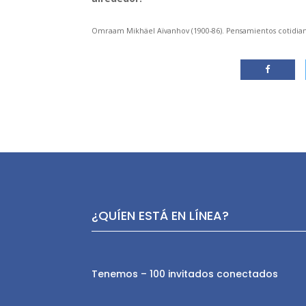
Omraam Mikhäel Aïvanhov (1900-86). Pensamientos cotidian
¿QUÍEN ESTÁ EN LÍNEA?
Tenemos – 100 invitados conectados