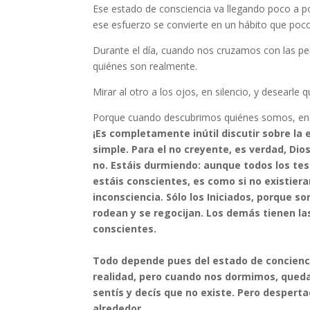
Ese estado de consciencia va llegando poco a po
ese esfuerzo se convierte en un hábito que poco
Durante el día, cuando nos cruzamos con las p
quiénes son realmente.
Mirar al otro a los ojos, en silencio, y desearle 
Porque cuando descubrimos quiénes somos, en r
¡Es completamente inútil discutir sobre la 
simple. Para el no creyente, es verdad, Di
no. Estáis durmiendo: aunque todos los t
estáis conscientes, es como si no existier
inconsciencia. Sólo los Iniciados, porque 
rodean y se regocijan. Los demás tienen la
conscientes.
Todo depende pues del estado de concienci
realidad, pero cuando nos dormimos, quedan
sentís y decís que no existe. Pero desperta
alrededor.