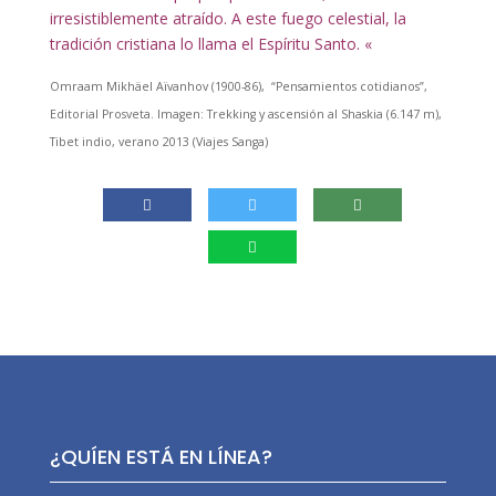
irresistiblemente atraído. A este fuego celestial, la
tradición cristiana lo llama el Espíritu Santo. «
Omraam Mikhäel Aïvanhov (1900-86), “Pensamientos cotidianos”,
Editorial Prosveta.
Imagen: Trekking y ascensión al Shaskia (6.147 m),
Tibet indio, verano 2013 (Viajes Sanga)
¿QUÍEN ESTÁ EN LÍNEA?