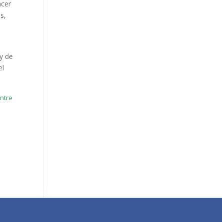
acer
s,
 y de
el
ntre