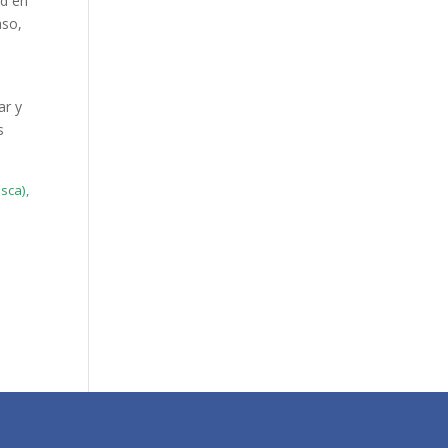
ad en
aso,
ar y
s
sca),