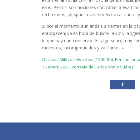
están en armonía con la filosofía de los Iniciado
ellos. Pero si son nociones contrarias a esa filo
rechazarlos, ¡después os sentiréis tan aliviados y l
Si por el momento aún andáis a tientas en la o
entorpecen; ya es hora de buscar la luz y la lige
lo que hay que conservar. Es algo serio, muy seri
molestos, incomprendidos y vacilantes.»
Omraam Mikhaël Aïvanhov (1900-86). Pensamientos c
16 enero 2021, cortesía de Carlos Bravo Suárez