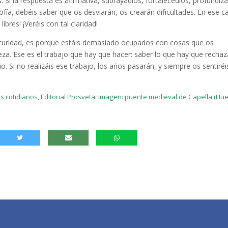
s. Si la respuesta es afirmativa, subrayadlos, fortalecedlos, profundiz
sofía, debéis saber que os desviarán, os crearán dificultades. En ese c
ibres! ¡Veréis con tal claridad!
scuridad, es porque estáis demasiado ocupados con cosas que os
reza. Ese es el trabajo que hay que hacer: saber lo que hay que rechaz
o. Si no realizáis ese trabajo, los años pasarán, y siempre os sentiréi
otidianos, Editorial Prosveta. Imagen: puente medieval de Capella (Hue