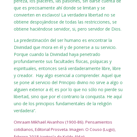
pereza, los placeres, las pasiones, sin darse cuenta de
que es precisamente ahí donde se limitan y se
convierten en esclavos! La verdadera libertad no se
obtiene despojándose de todas las restricciones, se
obtiene haciéndose servidor, si, pero servidor de Dios.
La predestinación del ser humano es encontrar la
Divinidad que mora en él y de ponerse a su servicio.
Porque cuando la Divinidad haya penetrado
profundamente sus facultades físicas, psíquicas y
espirituales, entonces será verdaderamente libre, libre
y creador. Hay algo esencial a comprender. Aquel que
se pone al servicio del Principio divino no sirve a algo o
alguien exterior a él; es por lo que no sólo no pierde su
libertad, sino que por el contrario la conquista. He aquí
uno de los principios fundamentales de la religión
verdadera”.
Omraam Mikhaël Aïvanhov (1900-86). Pensamientos
cotidianos, Editorial Prosveta. Imagen: O Couso (Lugo),
febrero 2018 (cortesía de Koldo Aldai)