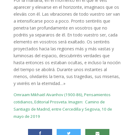
Por la mañana, en el momento en el que le veis
aparecer y elevarse en el horizonte, imaginaos que os
eleváis con él. Las vibraciones de todo vuestro ser van
a intensificarse poco a poco. Pronto sentiréis que
penetra tan profundamente en vosotros que no
podréis ya separaros de él. En todo vuestro ser, cada
elemento en vosotros será exaltado. Os sentiréis
proyectados hacia las regiones más y más vastas y
luminosas del espacio, descubriréis verdades que
hasta entonces os estaban ocultas, e incluso la noción
del tiempo se abolirá. Durante unos instantes al
menos, olvidaréis la tierra, sus tragedias, sus miserias,
y viviréis en la eternidad…»
Omraam Mikhaël Aïvanhov (1900-86), Pensamientos
cotidianos, Editorial Prosveta. Imagen: Camino de
Santiago de Madrid, entre Cercedilla y Segovia, 10 de
mayo de 2019