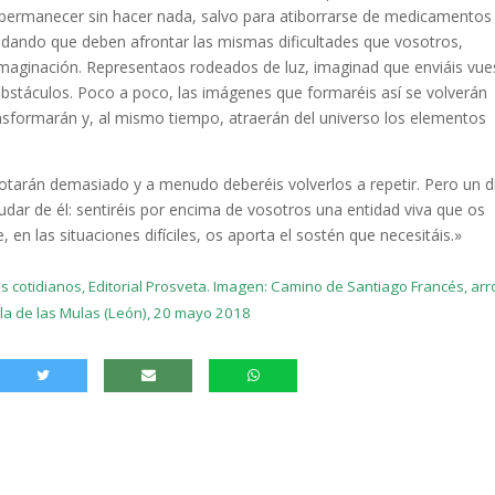
 permanecer sin hacer nada, salvo para atiborrarse de medicamentos
idando que deben afrontar las mismas dificultades que vosotros,
imaginación. Representaos rodeados de luz, imaginad que enviáis vue
bstáculos. Poco a poco, las imágenes que formaréis así se volverán
ansformarán y, al mismo tiempo, atraerán del universo los elementos
 notarán demasiado y a menudo deberéis volverlos a repetir. Pero un dí
dudar de él: sentiréis por encima de vosotros una entidad viva que os
e, en las situaciones difíciles, os aporta el sostén que necesitáis.»
cotidianos, Editorial Prosveta. Imagen: Camino de Santiago Francés, ar
lla de las Mulas (León), 20 mayo 2018