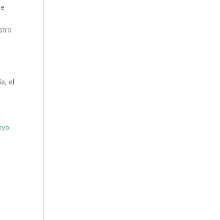
 e
stro
a, el
royo