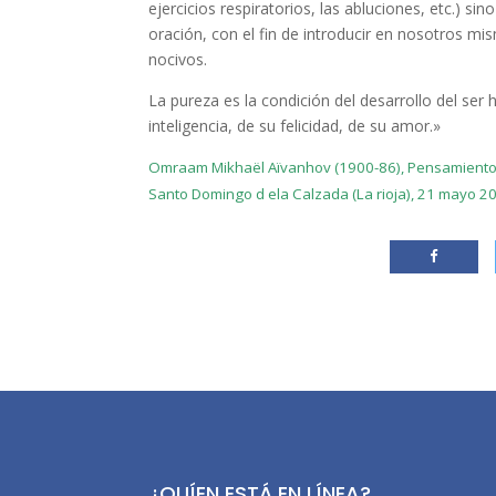
ejercicios respiratorios, las abluciones, etc.) si
oración, con el fin de introducir en nosotros m
nocivos.
La pureza es la condición del desarrollo del ser 
inteligencia, de su felicidad, de su amor.»
Omraam Mikhaël Aïvanhov (1900-86), Pensamientos c
Santo Domingo d ela Calzada (La rioja), 21 mayo 2
¿QUÍEN ESTÁ EN LÍNEA?