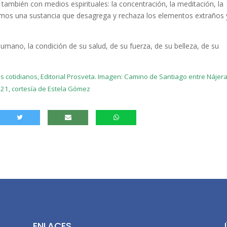
no también con medios espirituales: la concentración, la meditación, la
ismos una sustancia que desagrega y rechaza los elementos extraños 
humano, la condición de su salud, de su fuerza, de su belleza, de su
otidianos, Editorial Prosveta. Imagen: Camino de Santiago entre Nájera
021, cortesía de Estela Gómez
ENLACES