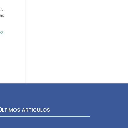
r,
ias
22
ÚLTIMOS ARTICULOS