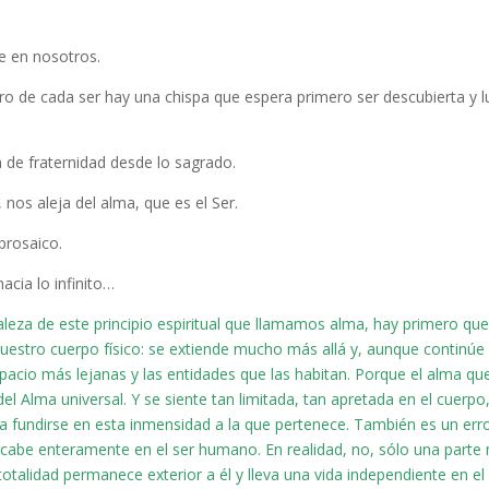
ve en nosotros.
tro de cada ser hay una chispa que espera primero ser descubierta y 
 de fraternidad desde lo sagrado.
 nos aleja del alma, que es el Ser.
prosaico.
acia lo infinito…
aleza de este principio espiritual que llamamos alma, hay primero qu
uestro cuerpo físico: se extiende mucho más allá y, aunque continúe
espacio más lejanas y las entidades que las habitan. Porque el alma qu
l Alma universal. Y se siente tan limitada, tan apretada en el cuerpo
a fundirse en esta inmensidad a la que pertenece. También es un err
cabe enteramente en el ser humano. En realidad, no, sólo una parte
totalidad permanece exterior a él y lleva una vida independiente en el