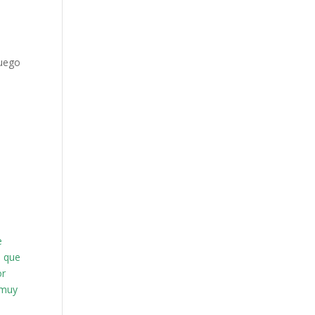
luego
e
e
, que
or
 muy