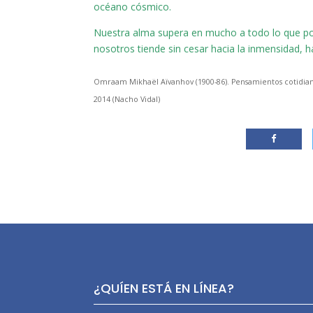
océano cósmico.
Nuestra alma supera en mucho a todo lo que pod
nosotros tiende sin cesar hacia la inmensidad, hac
Omraam Mikhaël Aïvanhov (1900-86). Pensamientos cotidiano
2014 (Nacho Vidal)
¿QUÍEN ESTÁ EN LÍNEA?