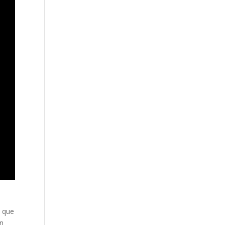
s que
an