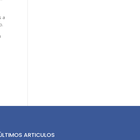
s a
o.
n
y
ÚLTIMOS ARTICULOS