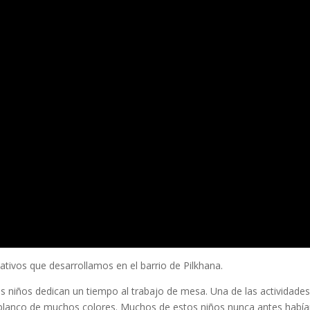
tivos que desarrollamos en el barrio de Pilkhana.
os niños dedican un tiempo al trabajo de mesa. Una de las actividade
en blanco de muchos colores. Muchos de estos niños nunca antes habí