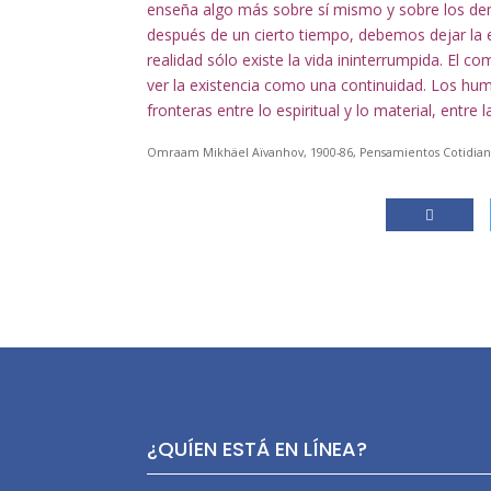
enseña algo más sobre sí mismo y sobre los de
después de un cierto tiempo, debemos dejar la e
realidad sólo existe la vida ininterrumpida. El 
ver la existencia como una continuidad. Los hum
fronteras entre lo espiritual y lo material, entre 
Omraam Mikhäel Aïvanhov, 1900-86, Pensamientos Cotidianos
¿QUÍEN ESTÁ EN LÍNEA?