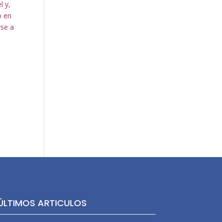
l y,
o en
rse a
.
ÚLTIMOS ARTICULOS