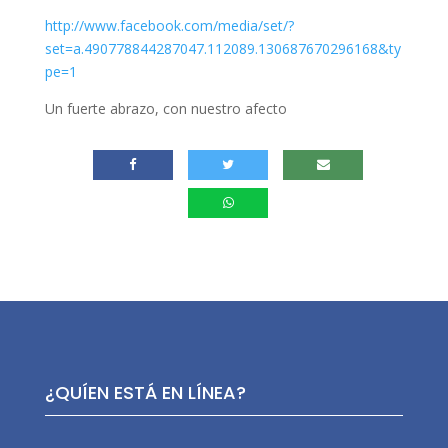
http://www.facebook.com/media/set/?
set=a.490778844287047.112089.130687670296168&ty
pe=1
Un fuerte abrazo, con nuestro afecto
¿QUÍEN ESTÁ EN LÍNEA?