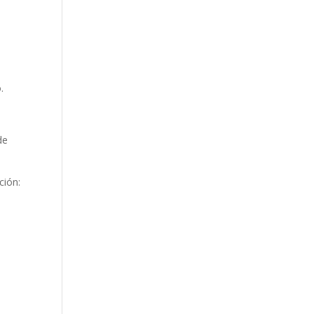
.
de
ción: