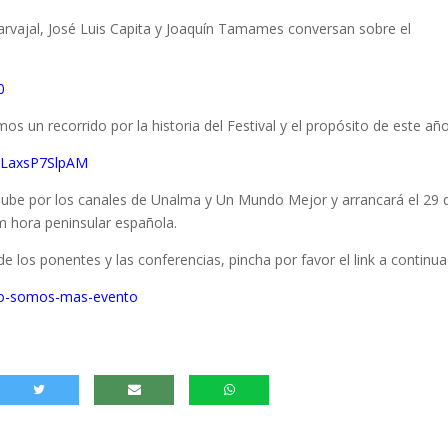
Carvajal, José Luis Capita y Joaquín Tamames conversan sobre el
0
 un recorrido por la historia del Festival y el propósito de este año
e/LaxsP7SlpAM
uTube por los canales de Unalma y Un Mundo Mejor y arrancará el 29 
m hora peninsular española.
e los ponentes y las conferencias, pincha por favor el link a continua
go-somos-mas-evento