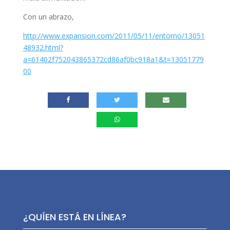
Con un abrazo,
http://www.expansion.com/2011/05/11/entorno/13051
48932.html?
a=61402f752043865372cd86af0bc918a1&t=13051779
00
¿QUÍEN ESTÁ EN LÍNEA?