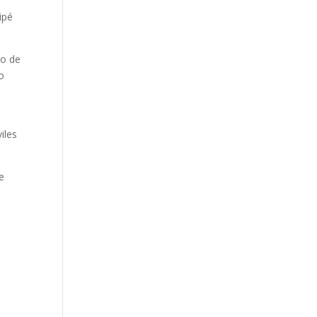
ipé
lo de
do
iles
de