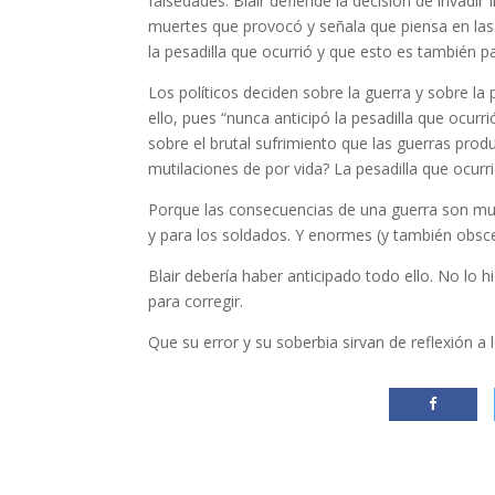
falsedades. Blair defiende la decisión de invadi
muertes que provocó y señala que piensa en las 
la pesadilla que ocurrió y que esto es también pa
Los políticos deciden sobre la guerra y sobre la
ello, pues “nunca anticipó la pesadilla que ocurr
sobre el brutal sufrimiento que las guerras prod
mutilaciones de por vida? La pesadilla que ocurrió
Porque las consecuencias de una guerra son muy f
y para los soldados. Y enormes (y también obsc
Blair debería haber anticipado todo ello. No lo h
para corregir.
Que su error y su soberbia sirvan de reflexión a 