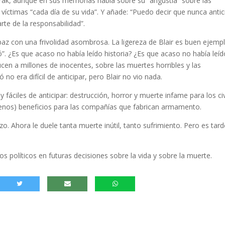
r Irak, aunque en sus memorias habla sobre su “angustia” sobre las
víctimas “cada día de su vida”. Y añade: “Puedo decir que nunca antic
rte de la responsabilidad”.
 paz con una frivolidad asombrosa. La ligereza de Blair es buen ejemp
ió”. ¿Es que acaso no había leído historia? ¿Es que acaso no había leí
ucen a millones de inocentes, sobre las muertes horribles y las
 no era difícil de anticipar, pero Blair no vio nada.
áciles de anticipar: destrucción, horror y muerte infame para los civ
enos) beneficios para las compañías que fabrican armamento.
izo. Ahora le duele tanta muerte inútil, tanto sufrimiento. Pero es tar
los políticos en futuras decisiones sobre la vida y sobre la muerte.