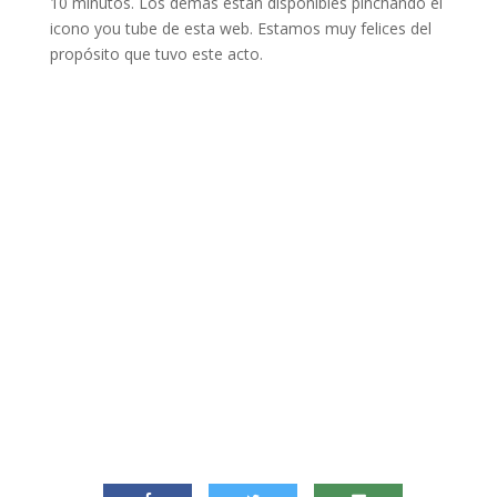
10 minutos. Los demás están disponibles pinchando el
icono you tube de esta web. Estamos muy felices del
propósito que tuvo este acto.
{lofimg src=»images/stories/fotovideovcontigo.jpg»}